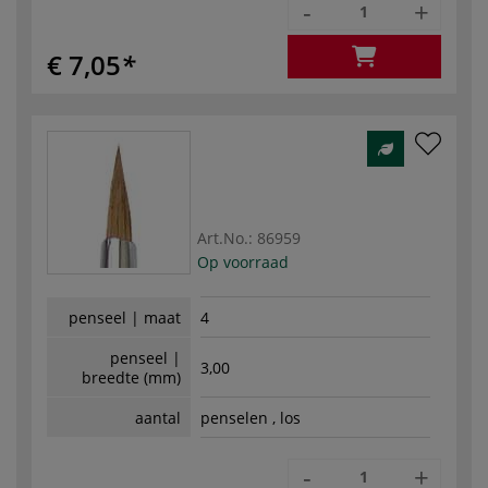
-
+
€ 7,05
Art.No.:
86959
Op voorraad
penseel | maat
4
penseel |
3,00
breedte (mm)
aantal
penselen , los
-
+