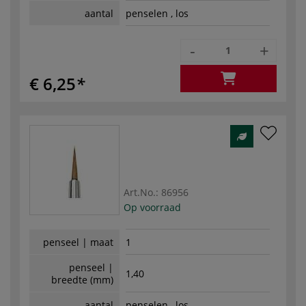
aantal
penselen , los
-
+
€ 6,25
Art.No.:
86956
Op voorraad
penseel | maat
1
penseel |
1,40
breedte (mm)
aantal
penselen , los