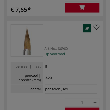
€ 7,65
Art.No.:
86960
Op voorraad
penseel | maat
5
penseel |
3,20
breedte (mm)
aantal
penselen , los
-
+