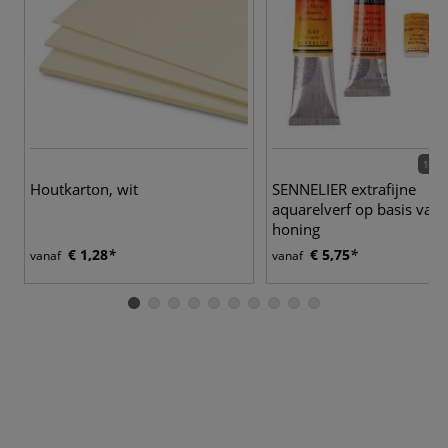
110 
Houtkarton, wit
SENNELIER extrafijne
aquarelverf op basis van
honing
€ 1,28
€ 5,75
vanaf
vanaf