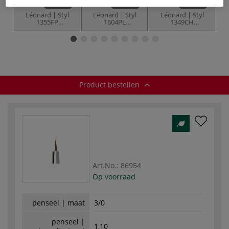
8 maten
10 maten
3 maten
Léonard | Styl
Léonard | Styl
Léonard | Styl
1355FP
1604PL
1349CH
1
aquarelpenseel ○
aquarelpenseel ○
aquarelpenseel ○
sleper —
plat & lang —
plat & ovaal-spits
s
synthetisch haar
synthetisch haar
— synthetisch
haar
Product bestellen
Art.No.:
86954
Op voorraad
penseel | maat
3/0
penseel |
1,10