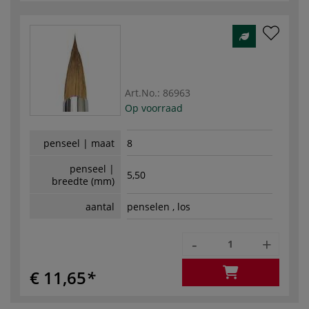
Art.No.:
86963
Op voorraad
penseel | maat
8
penseel |
5,50
breedte (mm)
aantal
penselen , los
-
+
€ 11,65