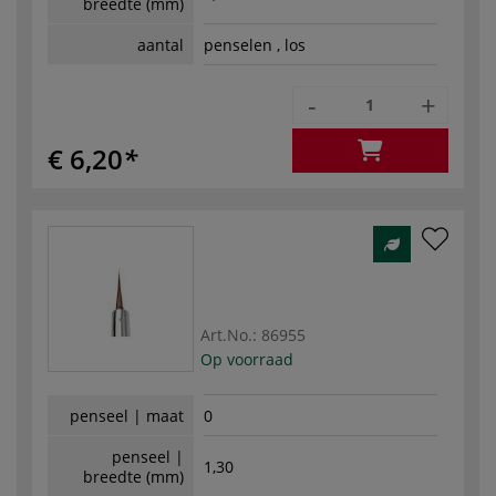
breedte (mm)
aantal
penselen , los
-
+
€ 6,20
Art.No.:
86955
Op voorraad
penseel | maat
0
penseel |
1,30
breedte (mm)