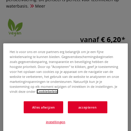
waterbasis.
Meer
vanaf
€ 6,20
inclusief 21% BTW (cq. 9% BTW),
Het is voor ons en onze partners erg belangrijk om je een fijne
exclusief
verzendkosten
.
winkelervaring te kunnen bieden. Gegevensbeschermingsbeginselen
zoals gegevensbesparing, transparantie en beveiliging hebben de
Product bestellen
hoogste prioriteit. Door op "Accepteren" te klikken, geef je toestemming
voor het opslaan van cookies op je apparaat om de navigatie van de
website te verbeteren, het gebruik van de website te analyseren en onze
Gerelateerde producten
marketinginspanningen te ondersteunen. Natuurlijk kun je je
toestemming op elk moment wijzigen of intrekken in de instellingen. Je
vindt deze onder
Cookiebeleid
Alles afwijzen
accepteren
instellingen