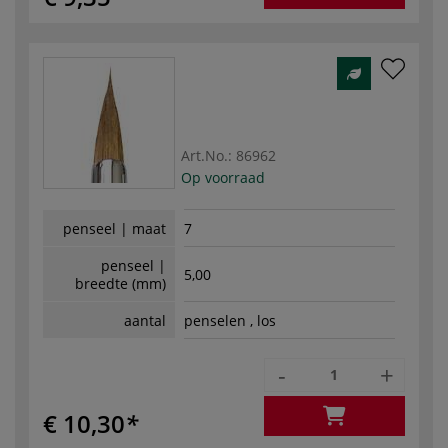
Art.No.:
86962
Op voorraad
penseel | maat
7
penseel |
5,00
breedte (mm)
aantal
penselen , los
-
+
€ 10,30