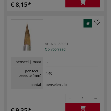
€ 8,15
Art.No.:
86961
Op voorraad
penseel | maat
6
penseel |
4,40
breedte (mm)
aantal
penselen , los
-
+
€ 9,35