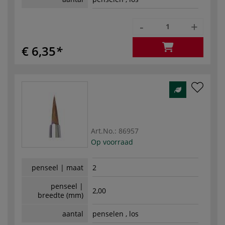
-
+
€ 6,35
Art.No.:
86957
Op voorraad
penseel | maat
2
penseel |
2,00
breedte (mm)
aantal
penselen , los