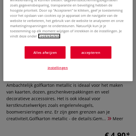
zoals gegevensbesparing, transparantie en beveiliging hebben de
hoogste prioriteit. Door op "Accepteren" te klikken, geef je toestemming
voor het opslaan van cookies op je apparaat om de navigatie van de
website te verbeteren, het gebruik van de website te analyseren en onze
marketinginspanningen te ondersteunen. Natuurlijk kun je je
toestemming op elk moment wijzigen of intrekken in de instellingen. Je
vindt deze onder
Cookiebeleid
Knutsel golfkarton metallic,
Alles afwijzen
accepteren
assortiment
instellingen
0 Beoordeling
Ambachtelijk golfkarton metallic is ideaal voor het maken
van kaarten, dozen, geschenkverpakkingen en veel
decoratieve accessoires. Het is ook ideaal voor
kerstknutselwerkjes zoals engelenvleugels,
boomversieringen enz. Er zijn geen grenzen aan je
creativiteit.Golfkarton metallic - de details:Gem...
Meer
€ 4,90