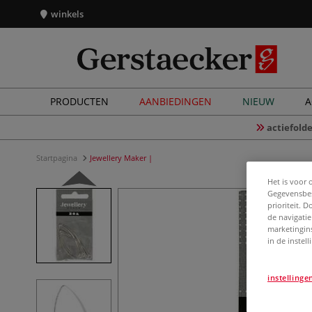
winkels
PRODUCTEN
AANBIEDINGEN
NIEUW
A
actiefolde
Startpagina
Jewellery Maker |
Het is voor 
Gegevensbes
prioriteit. 
de navigatie
marketingin
in de instel
instellinge