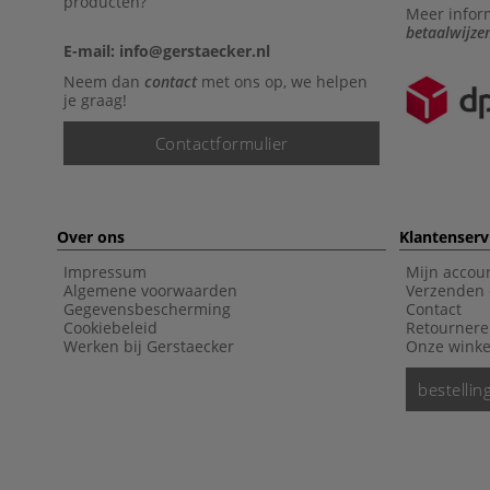
producten?
Meer infor
betaalwijze
E-mail: info@gerstaecker.nl
Neem dan
contact
met ons op, we helpen
je graag!
Contactformulier
Over ons
Klantenserv
Impressum
Mijn accou
Algemene voorwaarden
Verzenden 
Gegevensbescherming
Contact
Cookiebeleid
Retourner
Werken bij Gerstaecker
Onze winke
bestelli