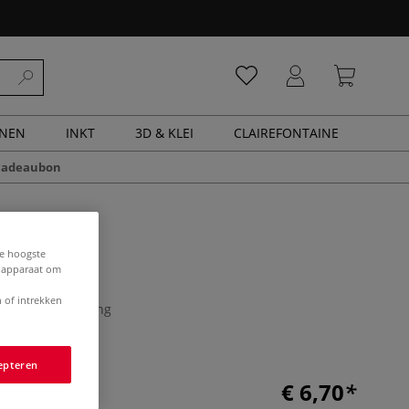
ENEN
INKT
3D & KLEI
CLAIREFONTAINE
cadeaubon
de hoogste
 Maker |
e apparaat om
 of intrekken
0 Beoordeling
epteren
€ 6,70