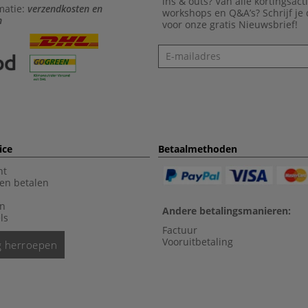
ins & outs? Van alle kortingsact
matie:
verzendkosten en
workshops en Q&A’s? Schrijf je
n
voor onze gratis Nieuwsbrief!
Nieuwsbrief
ice
Betaalmethoden
nt
en betalen
en
Andere betalingsmanieren:
ls
Factuur
Vooruitbetaling
ng herroepen