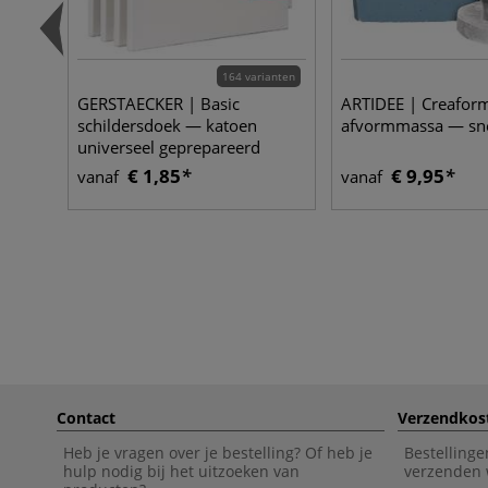
164 varianten
GERSTAECKER | Basic
ARTIDEE | Creafor
schildersdoek — katoen
afvormmassa — sn
universeel geprepareerd
€ 1,85
€ 9,95
vanaf
vanaf
Contact
Verzendkos
Heb je vragen over je bestelling? Of heb je
Bestellinge
hulp nodig bij het uitzoeken van
verzenden 