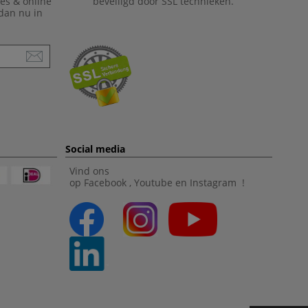
ies & online
beveiligd door SSL technieken.
 dan nu in
Social media
Vind ons
op
Facebook
,
Youtube
en
Instagram
!