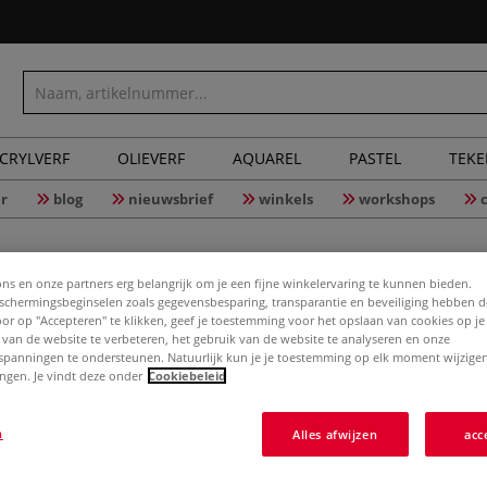
CRYLVERF
OLIEVERF
AQUAREL
PASTEL
TEK
r
blog
nieuwsbrief
winkels
workshops
ons en onze partners erg belangrijk om je een fijne winkelervaring te kunnen bieden.
chermingsbeginselen zoals gegevensbesparing, transparantie en beveiliging hebben 
Jewellery
Door op "Accepteren" te klikken, geef je toestemming voor het opslaan van cookies op j
 van de website te verbeteren, het gebruik van de website te analyseren en onze
spanningen te ondersteunen. Natuurlijk kun je je toestemming op elk moment wijzigen
lingen. Je vindt deze onder
Cookiebeleid
Meer
n
Alles afwijzen
acc