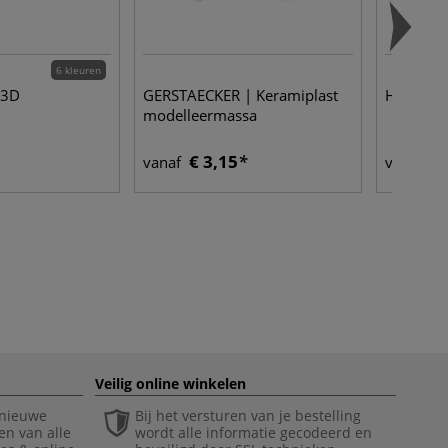
6 kleuren
 3D
GERSTAECKER | Keramiplast
HONSELL 
modelleermassa
€ 3,15
€ 
vanaf
vanaf
Veilig online winkelen
 nieuwe
Bij het versturen van je bestelling
en van alle
wordt alle informatie gecodeerd en