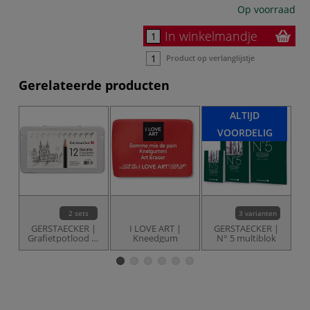
Op voorraad
In winkelmandje
Product op verlanglijstje
Gerelateerde producten
ALTIJD
VOORDELIG
2 sets
3 varianten
GERSTAECKER |
I LOVE ART |
GERSTAECKER |
Grafietpotlood —
Kneedgum
N° 5 multiblok
G
12-sets