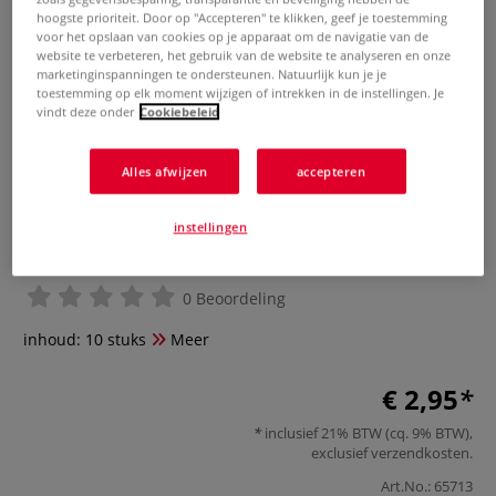
hoogste prioriteit. Door op "Accepteren" te klikken, geef je toestemming
voor het opslaan van cookies op je apparaat om de navigatie van de
website te verbeteren, het gebruik van de website te analyseren en onze
marketinginspanningen te ondersteunen. Natuurlijk kun je je
toestemming op elk moment wijzigen of intrekken in de instellingen. Je
vindt deze onder
Cookiebeleid
Alles afwijzen
accepteren
instellingen
Grafietpotlood HB — 10-set
0 Beoordeling
inhoud: 10 stuks
Meer
€ 2,95
inclusief 21% BTW (cq. 9% BTW),
exclusief
verzendkosten
.
Art.No.:
65713