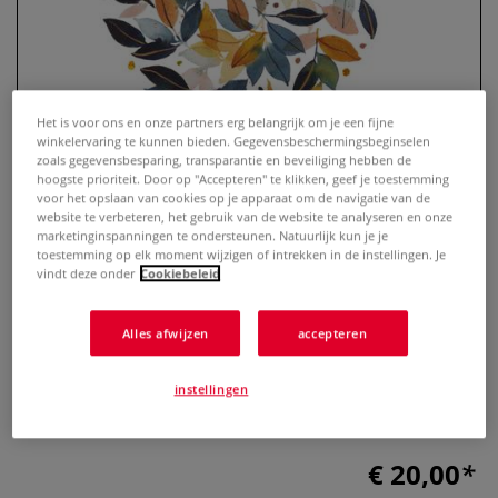
Het is voor ons en onze partners erg belangrijk om je een fijne
winkelervaring te kunnen bieden. Gegevensbeschermingsbeginselen
zoals gegevensbesparing, transparantie en beveiliging hebben de
hoogste prioriteit. Door op "Accepteren" te klikken, geef je toestemming
voor het opslaan van cookies op je apparaat om de navigatie van de
website te verbeteren, het gebruik van de website te analyseren en onze
marketinginspanningen te ondersteunen. Natuurlijk kun je je
Gelassenheit durch Malen
toestemming op elk moment wijzigen of intrekken in de instellingen. Je
vindt deze onder
Cookiebeleid
0 Beoordeling
Alles afwijzen
accepteren
Finden Sie innere Ruhe und Glück in diesem
wunderschönen, meditativen und erdigen Aquarell-
Anleitungsbuch. Die Natur mit Wasserfarben entdecken.
instellingen
Meer
€ 20,00