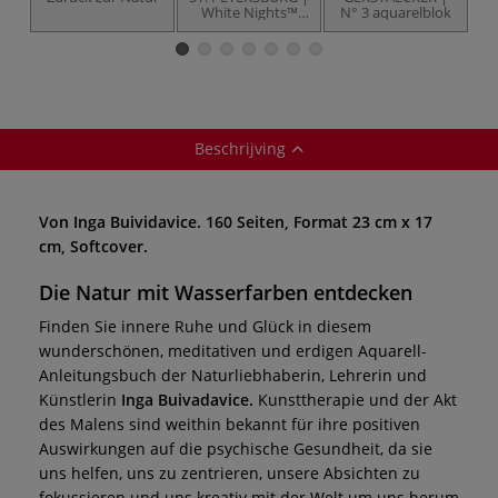
White Nights™
N° 3 aquarelblok
aquarelverf
a
s
Beschrijving
Von Inga Buividavice. 160 Seiten, Format 23 cm x 17
cm, Softcover.
Die Natur mit Wasserfarben entdecken
Finden Sie innere Ruhe und Glück in diesem
wunderschönen, meditativen und erdigen Aquarell-
Anleitungsbuch der Naturliebhaberin, Lehrerin und
Künstlerin
Inga Buivadavice.
Kunsttherapie und der Akt
des Malens sind weithin bekannt für ihre positiven
Auswirkungen auf die psychische Gesundheit, da sie
uns helfen, uns zu zentrieren, unsere Absichten zu
fokussieren und uns kreativ mit der Welt um uns herum