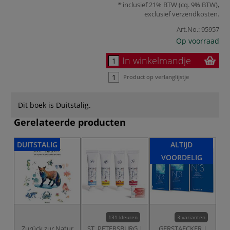
inclusief 21% BTW (cq. 9% BTW),
exclusief
verzendkosten
.
Art.No.:
95957
Op voorraad
In winkelmandje
Product op verlanglijstje
Dit boek is Duitstalig.
Gerelateerde producten
DUITSTALIG
ALTIJD
VOORDELIG
131 kleuren
3 varianten
Zurück zur Natur
ST. PETERSBURG |
GERSTAECKER |