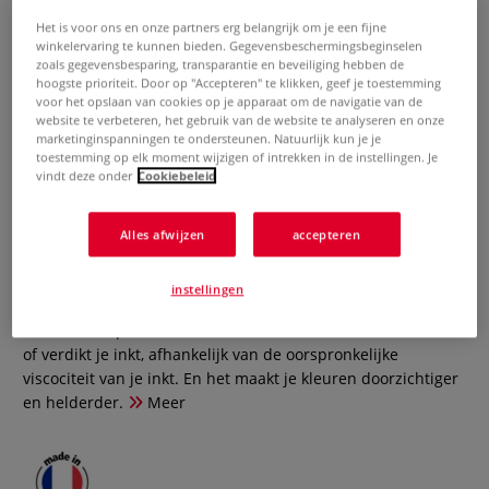
Het is voor ons en onze partners erg belangrijk om je een fijne
winkelervaring te kunnen bieden. Gegevensbeschermingsbeginselen
zoals gegevensbesparing, transparantie en beveiliging hebben de
hoogste prioriteit. Door op "Accepteren" te klikken, geef je toestemming
voor het opslaan van cookies op je apparaat om de navigatie van de
website te verbeteren, het gebruik van de website te analyseren en onze
marketinginspanningen te ondersteunen. Natuurlijk kun je je
toestemming op elk moment wijzigen of intrekken in de instellingen. Je
vindt deze onder
Cookiebeleid
CHARBONNEL | Etsolie vet — 30
poise
Alles afwijzen
accepteren
0 Beoordeling
instellingen
Etsolie van CHARBONNEL gebruik je als medium bij
drukinkten op oliebasis. Dit is de vetste variant. Het verdunt
of verdikt je inkt, afhankelijk van de oorspronkelijke
viscociteit van je inkt. En het maakt je kleuren doorzichtiger
en helderder.
Meer