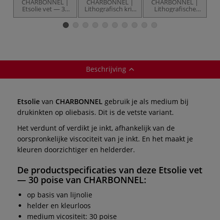
CHARBONNEL |
CHARBONNEL |
CHARBONNEL |
C
Etsolie vet — 30
Lithografisch krijt
Lithografische
poise
— 12-sets
inkt
Beschrijving
Etsolie
van
CHARBONNEL
gebruik je als medium bij
drukinkten op oliebasis. Dit is de vetste variant.
Het verdunt of verdikt je inkt, afhankelijk van de
oorspronkelijke viscociteit van je inkt. En het maakt je
kleuren doorzichtiger en helderder.
De productspecificaties van deze
Etsolie vet
— 30 poise
van
CHARBONNEL
:
op basis van lijnolie
helder en kleurloos
medium vicositeit: 30 poise