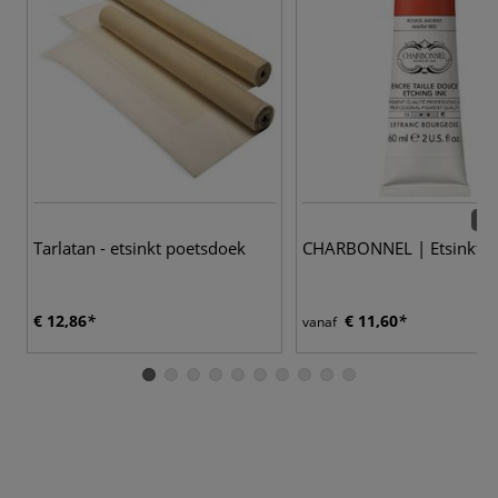
57 
Tarlatan - etsinkt poetsdoek
CHARBONNEL | Etsinkt
€ 12,86
€ 11,60
vanaf