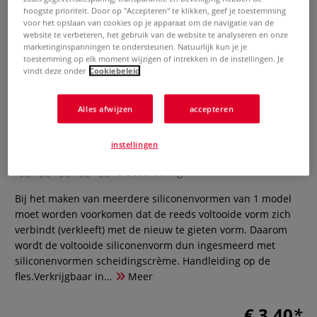
hoogste prioriteit. Door op "Accepteren" te klikken, geef je toestemming
voor het opslaan van cookies op je apparaat om de navigatie van de
website te verbeteren, het gebruik van de website te analyseren en onze
marketinginspanningen te ondersteunen. Natuurlijk kun je je
toestemming op elk moment wijzigen of intrekken in de instellingen. Je
vindt deze onder
Cookiebeleid
Alles afwijzen
accepteren
Artidee Gietvormen
scheidingscrème
instellingen
0 Beoordeling
Bij het maken van meerdere siliconenvormen van 1 model
moet worden voorkomen dat de reeds voltooide vorm zich
verbindt (verkleeft) met de nieuw te gieten vorm. Daarom
wordt de voltooide siliconenvorm dun ingesmeerd met
siliconenvormen scheidingscrème. Handleiding op de
fles.Verkrijgbaar in...
Meer
€ 3,40