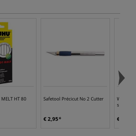
MELT HT 80
Safetool Précicut No 2 Cutter
WEDO |
silhoutte
€ 2,95
€ 7,15