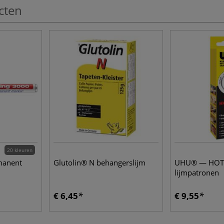
cten
20 kleuren
manent
Glutolin® N behangerslijm
UHU® — HOT 
lijmpatronen
€ 6,45
€ 9,55