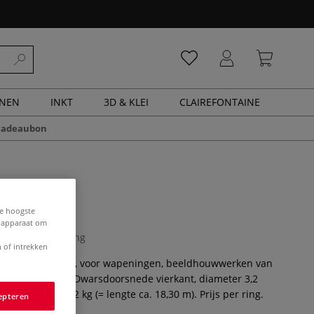
ENEN
INKT
3D & KLEI
CLAIREFONTAINE
cadeaubon
umdraad
de hoogste
e apparaat om
0 Beoordeling
 of intrekken
 aluminiumdraad, voor wapeningen, beeldhouwwerken van
modelbouw, enz. Dwarsdoorsnede vierkant, diameter 3,2
in ringen tot 1/2 kg (= lengte ca. 18,30 m). Prijs per ring.
epteren