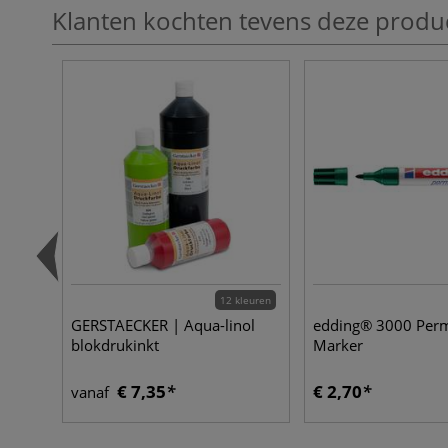
Klanten kochten tevens deze produ
12 kleuren
GERSTAECKER | Aqua-linol
edding® 3000 Per
blokdrukinkt
Marker
€ 7,35
€ 2,70
vanaf