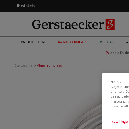
winkels
PRODUCTEN
AANBIEDINGEN
NIEUW
A
actiefolde
Startpagina
Aluminiumdraad
Het is voor 
Gegevensbes
prioriteit. 
de navigatie
marketingin
in de instel
instellinge