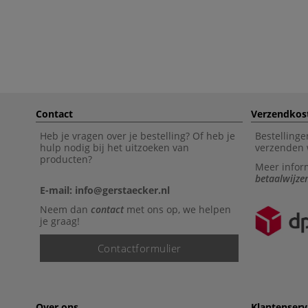
Contact
Verzendkos
Heb je vragen over je bestelling? Of heb je
Bestellinge
hulp nodig bij het uitzoeken van
verzenden 
producten?
Meer infor
betaalwijze
E-mail: info@gerstaecker.nl
Neem dan
contact
met ons op, we helpen
je graag!
Contactformulier
Over ons
Klantenserv