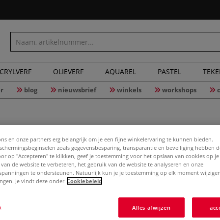
CRYLVERF
OLIEVERF
AQUAREL
PASTEL
TEK
r
blog
nieuwsbrief
winkels
workshops
ons en onze partners erg belangrijk om je een fijne winkelervaring te kunnen bieden.
Alumini
chermingsbeginselen zoals gegevensbesparing, transparantie en beveiliging hebben 
Door op "Accepteren" te klikken, geef je toestemming voor het opslaan van cookies op j
 van de website te verbeteren, het gebruik van de website te analyseren en onze
spanningen te ondersteunen. Natuurlijk kun je je toestemming op elk moment wijzigen
lingen. Je vindt deze onder
Cookiebeleid
Zacht, buigbaar
draad, figuren, 
mm. Verkrijgbaar 
n
Alles afwijzen
acc
Meer