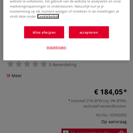
website te verbeteren, het gebruik van de website te analyseren en onze
marketinginspanningen te ondersteunen. Natuurlijk kun je je
toestemming op elk moment wijzigen of intrekken in de instellingen. Je
vindt deze onder
Cookiebeleid
Alles afwijzen
accepteren
instellingen
vrachtkosten voor 03502
0 Beoordeling
Meer
€ 184,05
inclusief 21% BTW (cq. 9% BTW),
exclusief
verzendkosten
.
Art.No.:
03502002
Op aanvraag
In winkelmandje