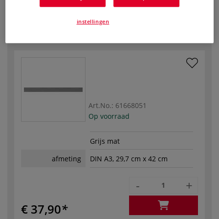
-
+
instellingen
€ 30,80
Art.No.:
61668051
Op voorraad
Grijs mat
afmeting
DIN A3, 29,7 cm x 42 cm
-
+
€ 37,90