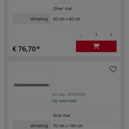
Zilver mat
afmeting
60 cm x 80 cm
-
+
€ 76,70
Art.No.:
61673051
Op voorraad
Grijs mat
afmeting
70 cm x 100 cm