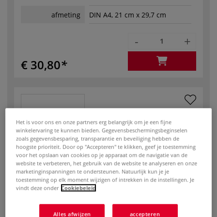
afmeting
DIN A4, 21 cm x 29,7 cm
-
+
€ 30,80
Het is voor ons en onze partners erg belangrijk om je een fijne
winkelervaring te kunnen bieden. Gegevensbeschermingsbeginselen
zoals gegevensbesparing, transparantie en beveiliging hebben de
Art.No.:
61675064
hoogste prioriteit. Door op "Accepteren" te klikken, geef je toestemming
Op voorraad
voor het opslaan van cookies op je apparaat om de navigatie van de
website te verbeteren, het gebruik van de website te analyseren en onze
marketinginspanningen te ondersteunen. Natuurlijk kun je je
Zilver mat
toestemming op elk moment wijzigen of intrekken in de instellingen. Je
vindt deze onder
Cookiebeleid
afmeting
DIN A4, 21 cm x 29,7 cm
Alles afwijzen
accepteren