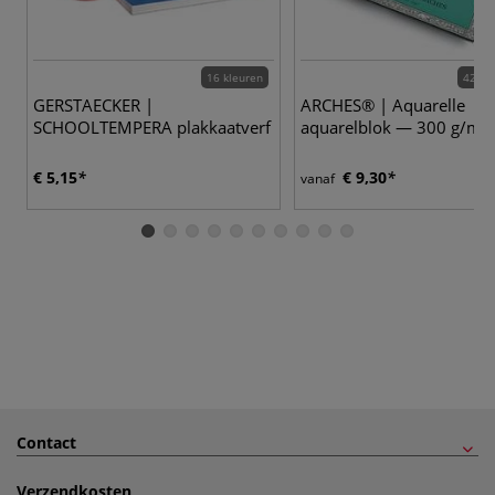
16 kleuren
42 va
GERSTAECKER |
ARCHES® | Aquarelle
SCHOOLTEMPERA plakkaatverf
aquarelblok — 300 g/m²
€ 5,15
€ 9,30
vanaf
Contact
Verzendkosten