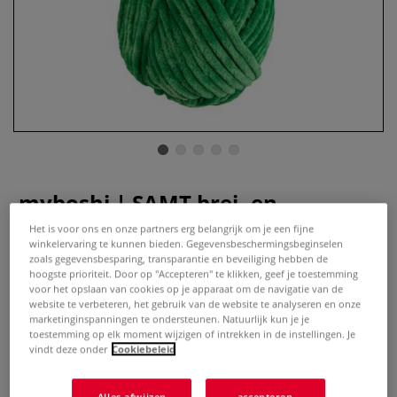
myboshi | SAMT brei- en
haakgaren — polyester chenille
Het is voor ons en onze partners erg belangrijk om je een fijne
winkelervaring te kunnen bieden. Gegevensbeschermingsbeginselen
zoals gegevensbesparing, transparantie en beveiliging hebben de
0 Beoordeling
hoogste prioriteit. Door op "Accepteren" te klikken, geef je toestemming
voor het opslaan van cookies op je apparaat om de navigatie van de
Meer
website te verbeteren, het gebruik van de website te analyseren en onze
marketinginspanningen te ondersteunen. Natuurlijk kun je je
toestemming op elk moment wijzigen of intrekken in de instellingen. Je
€ 5,99
vindt deze onder
Cookiebeleid
inclusief 21% BTW (cq. 9% BTW),
exclusief
verzendkosten
.
Alles afwijzen
accepteren