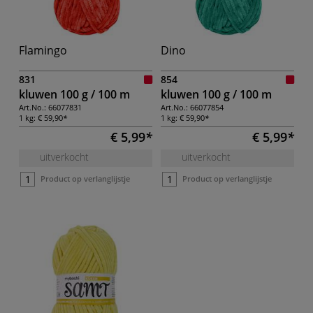
Flamingo
Dino
831
854
kluwen 100 g / 100 m
kluwen 100 g / 100 m
Art.No.:
66077831
Art.No.:
66077854
1 kg:
€ 59,90
1 kg:
€ 59,90
€ 5,99
€ 5,99
uitverkocht
uitverkocht
Product op verlanglijstje
Product op verlanglijstje