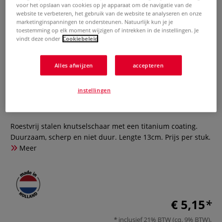
voor het opslaan van cookies op je apparaat om de navigatie van de
website te verbeteren, het gebruik van de website te analyseren en onze
marketinginspanningen te ondersteunen. Natuurlijk kun je je
toestemming op elk moment wijzigen of intrekken in de instellingen. Je
vindt deze onder
Cookiebeleid
Alles afwijzen
accepteren
knutselschaar
instellingen
0 Beoordeling
Roestvrij stalen knutselschaar met een titanium coating.
Duurzaam, scherp en niet duur. Lengte 13cm. Prijs per stuk.
Meer
€ 5,15
inclusief 21% BTW (cq. 9% BTW),