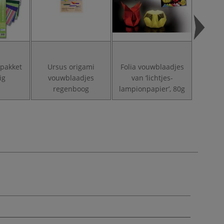
lpakket
Ursus origami
Folia vouwblaadjes
Folia 
ig
vouwblaadjes
van ‘lichtjes-
van af
regenboog
lampionpapier’, 80g
pak