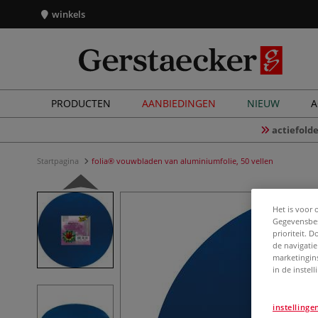
winkels
PRODUCTEN
AANBIEDINGEN
NIEUW
A
actiefolde
Startpagina
folia® vouwbladen van aluminiumfolie, 50 vellen
Het is voor 
Gegevensbes
prioriteit. 
de navigatie
marketingin
in de instel
instellinge