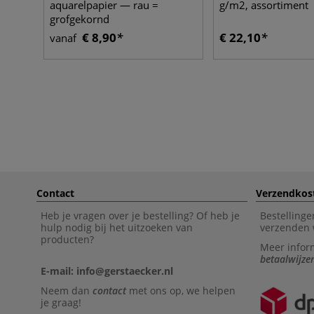
aquarelpapier — rau =
g/m2, assortiment
grofgekornd
€ 8,90
€ 22,10
vanaf
Contact
Verzendkos
Heb je vragen over je bestelling? Of heb je
Bestellinge
hulp nodig bij het uitzoeken van
verzenden 
producten?
Meer infor
betaalwijze
E-mail: info@gerstaecker.nl
Neem dan
contact
met ons op, we helpen
je graag!