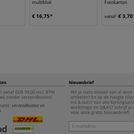
multiblok
Fotokarton
€ 16,75
€ 3,70
vanaf
ten
Nieuwsbrief
n vanaf EUR 99,00 incl. BTW
Wil je niets missen van al onze
wij zonder verzendkosten!
artikelen? En op de hoogte blijv
ins & outs? Van alle kortingsact
matie:
verzendkosten en
workshops en Q&A’s? Schrijf je
n
voor onze gratis Nieuwsbrief!
Nieuwsbrief