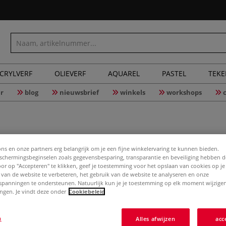
CRYLVERF
OLIEVERF
AQUAREL
PASTEL
TEK
r
blog
nieuwsbrief
winkels
workshops
ons en onze partners erg belangrijk om je een fijne winkelervaring te kunnen bieden.
chermingsbeginselen zoals gegevensbesparing, transparantie en beveiliging hebben 
folia® v
Door op "Accepteren" te klikken, geef je toestemming voor het opslaan van cookies op j
 van de website te verbeteren, het gebruik van de website te analyseren en onze
50 vellen
spanningen te ondersteunen. Natuurlijk kun je je toestemming op elk moment wijzigen
lingen. Je vindt deze onder
Cookiebeleid
Meer
n
Alles afwijzen
acc