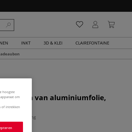
ENEN
INKT
3D & KLEI
CLAIREFONTAINE
cadeaubon
de hoogste
ouwbladen van aluminiumfolie,
e apparaat om
 of intrekken
0 Beoordeling
epteren