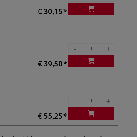
€ 30,15
-
+
€ 39,50
-
+
€ 55,25