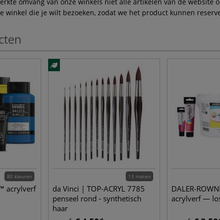
te omvang van onze winkels niet alle artikelen van de website ook
winkel die je wilt bezoeken, zodat we het product kunnen reserve
cten
80 kleuren
13 maten
™ acrylverf
da Vinci | TOP-ACRYL 7785
DALER-ROWNE
penseel rond - synthetisch
acrylverf — lo
haar