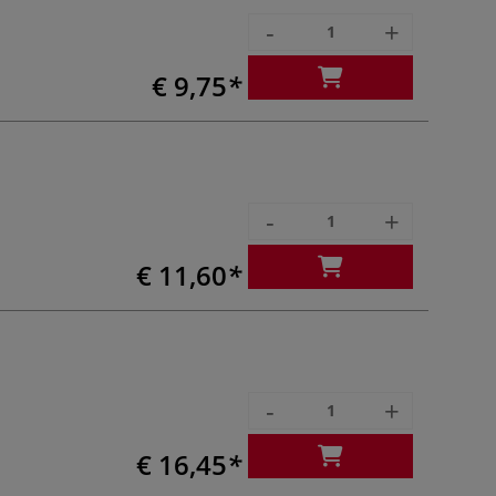
-
+
€ 9,75
-
+
€ 11,60
-
+
€ 16,45