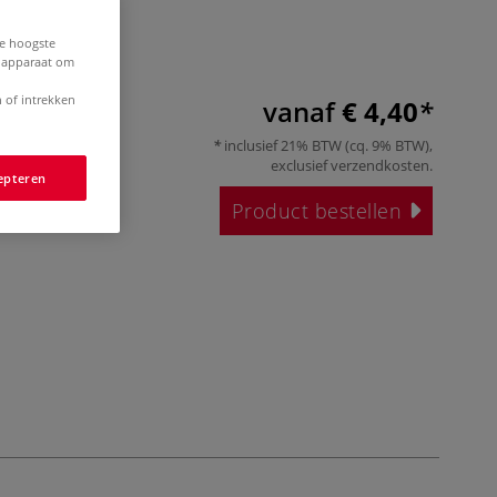
de hoogste
e apparaat om
 of intrekken
vanaf
€ 4,40
inclusief 21% BTW (cq. 9% BTW),
exclusief
verzendkosten
.
epteren
Product bestellen