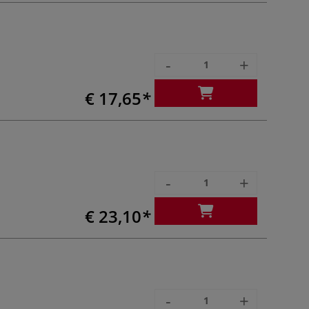
-
+
€ 17,65
-
+
€ 23,10
-
+