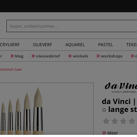
CRYLVERF
OLIEVERF
AQUAREL
PASTEL
TEK
r
blog
nieuwsbrief
winkels
workshops
nthetisch haar
da Vinci 
○ lange s
Meer