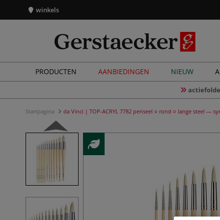
winkels
PRODUCTEN
AANBIEDINGEN
NIEUW
A
actiefolde
Startpagina
da Vinci | TOP-ACRYL 7782 penseel ○ rond ○ lange steel — sy