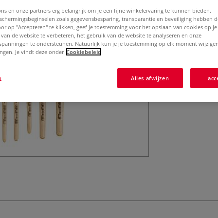
ons en onze partners erg belangrijk om je een fijne winkelervaring te kunnen bieden.
chermingsbeginselen zoals gegevensbesparing, transparantie en beveiliging hebben 
Door op "Accepteren" te klikken, geef je toestemming voor het opslaan van cookies op j
 van de website te verbeteren, het gebruik van de website te analyseren en onze
spanningen te ondersteunen. Natuurlijk kun je je toestemming op elk moment wijzigen
lingen. Je vindt deze onder
Cookiebeleid
n
Alles afwijzen
acc