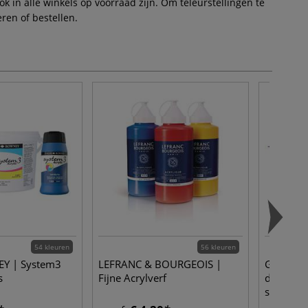
 in alle winkels op voorraad zijn. Om teleurstellingen te
ren of bestellen.
54 kleuren
56 kleuren
Y | System3
LEFRANC & BOURGEOIS |
GERSTAE
s
Fijne Acrylverf
detailpen
syntheti