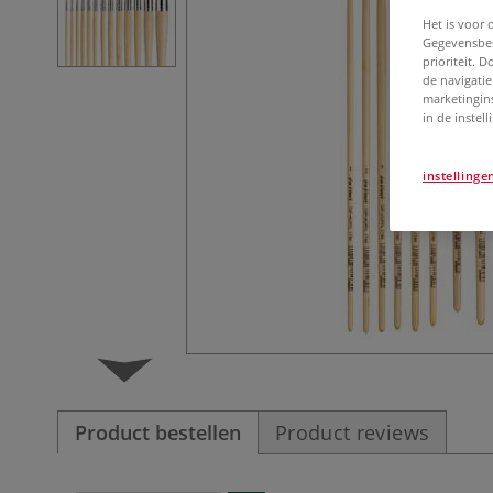
Het is voor 
Gegevensbes
prioriteit. 
de navigatie
marketingin
in de instel
instellinge
Product bestellen
Product reviews