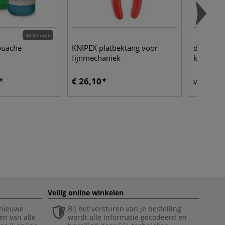
34 kleuren
ouache
KNIPEX platbektang voor
da Vinci 
fijnmechaniek
kinderpe
€ 26,10
€ 
vanaf
Veilig online winkelen
 nieuwe
Bij het versturen van je bestelling
en van alle
wordt alle informatie gecodeerd en