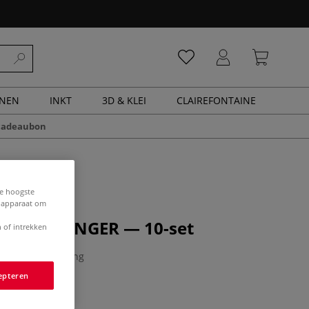
ENEN
INKT
3D & KLEI
CLAIREFONTAINE
cadeaubon
de hoogste
e apparaat om
| PAINT-FINGER — 10-set
 of intrekken
0 Beoordeling
epteren