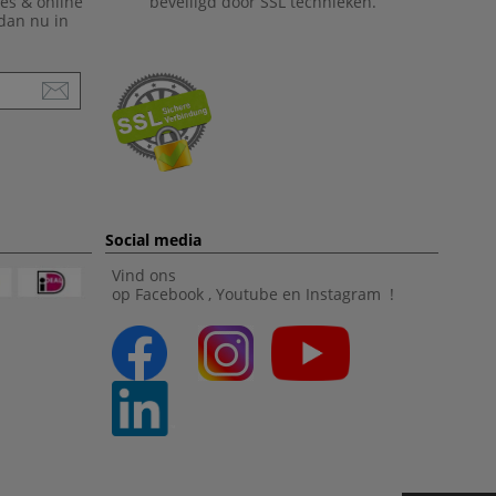
ies & online
beveiligd door SSL technieken.
 dan nu in
Social media
Vind ons
op
Facebook
,
Youtube
en
Instagram
!