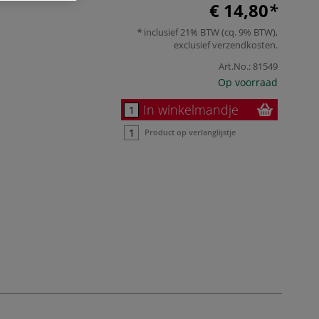
€ 14,80
inclusief 21% BTW (cq. 9% BTW),
exclusief
verzendkosten
.
Art.No.:
81549
Op voorraad
In winkelmandje
Product op verlanglijstje