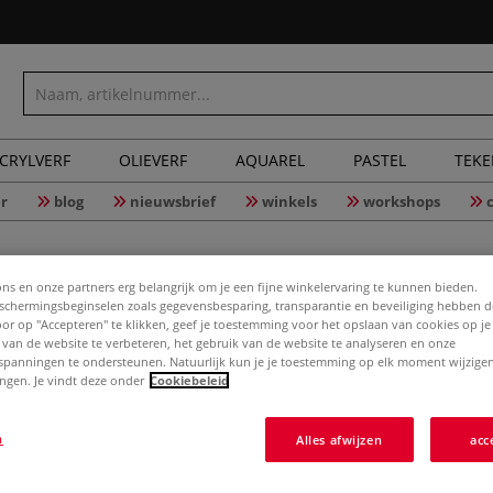
CRYLVERF
OLIEVERF
AQUAREL
PASTEL
TEK
r
blog
nieuwsbrief
winkels
workshops
ons en onze partners erg belangrijk om je een fijne winkelervaring te kunnen bieden.
chermingsbeginselen zoals gegevensbesparing, transparantie en beveiliging hebben 
Door op "Accepteren" te klikken, geef je toestemming voor het opslaan van cookies op j
 van de website te verbeteren, het gebruik van de website te analyseren en onze
da Vinci 
spanningen te ondersteunen. Natuurlijk kun je je toestemming op elk moment wijzigen
lingen. Je vindt deze onder
Cookiebeleid
n
Alles afwijzen
acc
Meer