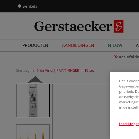
winkels
PRODUCTEN
AANBIEDINGEN
NIEUW
A
actiefolde
Startpagina
da Vinci | PAINT-FINGER — 10-set
Het is voor 
Gegevensbes
prioriteit. 
de navigatie
marketingin
in de instel
instellinge