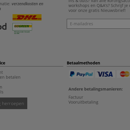
ins & outs? Van alle kortingsact
matie:
verzendkosten en
workshops en Q&A’s? Schrijf je
n
voor onze gratis Nieuwsbrief!
Nieuwsbrief
ice
Betaalmethoden
nt
en betalen
en
Andere betalingsmanieren:
ls
Factuur
Vooruitbetaling
ng herroepen