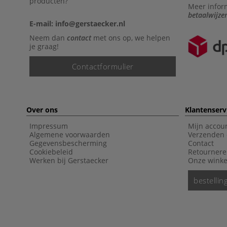
producten?
Meer infor
betaalwijze
E-mail: info@gerstaecker.nl
Neem dan
contact
met ons op, we helpen
je graag!
Contactformulier
Over ons
Klantenserv
Impressum
Mijn accou
Algemene voorwaarden
Verzenden 
Gegevensbescherming
Contact
Cookiebeleid
Retourner
Werken bij Gerstaecker
Onze winke
bestelli