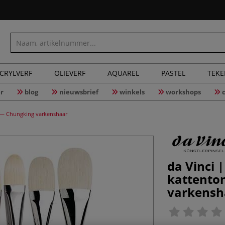
CRYLVERF
OLIEVERF
AQUAREL
PASTEL
TEK
r
blog
nieuwsbrief
winkels
workshops
g — Chungking varkenshaar
da Vinci 
kattento
varkensh