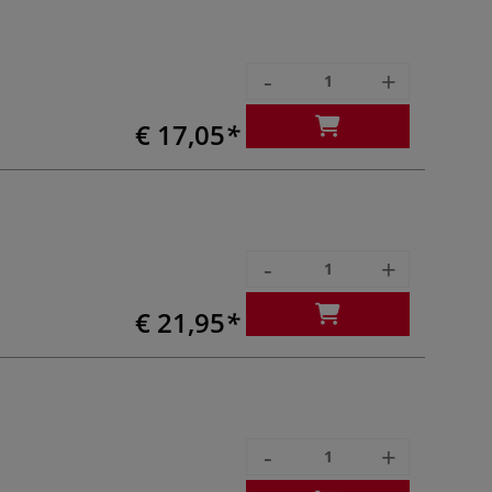
-
+
€ 17,05
-
+
€ 21,95
-
+