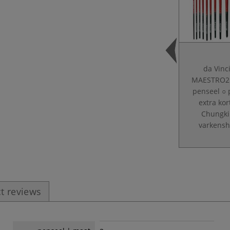
da Vinci
MAESTRO2
penseel ○ 
extra ko
Chungk
varkensh
t reviews