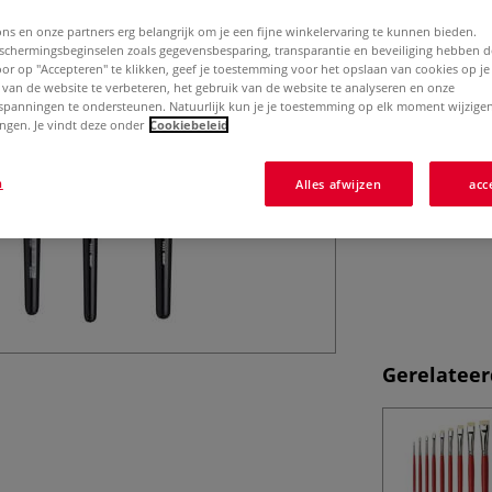
Het extra lange 
ons en onze partners erg belangrijk om je een fijne winkelervaring te kunnen bieden.
veel verf vast. D
chermingsbeginselen zoals gegevensbesparing, transparantie en beveiliging hebben 
penseelstreek. D
Door op "Accepteren" te klikken, geef je toestemming voor het opslaan van cookies op j
voor olieverf, te
 van de website te verbeteren, het gebruik van de website te analyseren en onze
spanningen te ondersteunen. Natuurlijk kun je je toestemming op elk moment wijzigen
lingen. Je vindt deze onder
Cookiebeleid
n
Alles afwijzen
acc
Gerelateer