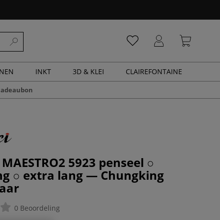
ENEN
INKT
3D & KLEI
CLAIREFONTAINE
cadeaubon
| MAESTRO2 5923 penseel ○
ng ○ extra lang — Chungking
aar
0 Beoordeling