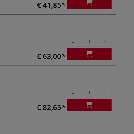
€ 41,85
-
+
€ 63,00
-
+
€ 82,65