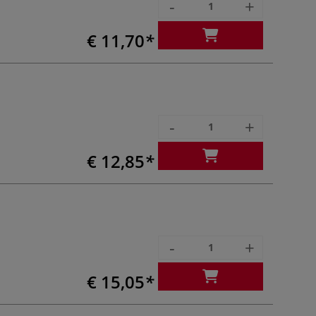
-
+
€ 11,70
-
+
€ 12,85
-
+
€ 15,05