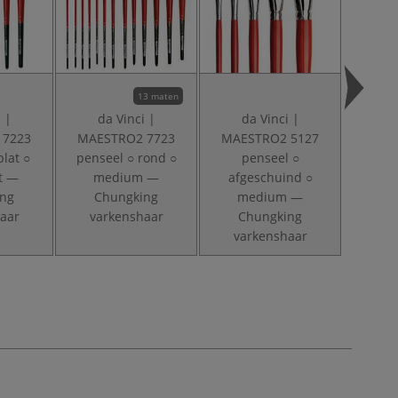
13 maten
 |
da Vinci |
da Vinci |
da
 7223
MAESTRO2 7723
MAESTRO2 5127
MAES
plat ○
penseel ○ rond ○
penseel ○
p
rt —
medium —
afgeschuind ○
kat
ing
Chungking
medium —
me
aar
varkenshaar
Chungking
Ch
varkenshaar
var