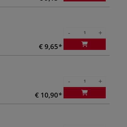
-
+
€ 9,65
-
+
€ 10,90