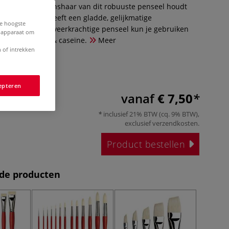
Chungking varkenshaar van dit robuuste penseel houdt
e soepele punt heeft een gladde, gelijkmatige
de hoogste
it vormvaste en veerkrachtige penseel kun je gebruiken
e apparaat om
mpera, acrylverf & caseïne.
Meer
 of intrekken
epteren
vanaf
€ 7,50
inclusief 21% BTW (cq. 9% BTW),
exclusief
verzendkosten
.
Product bestellen
de producten