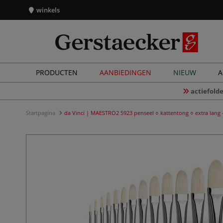
winkels
PRODUCTEN
AANBIEDINGEN
NIEUW
A
actiefolde
Startpagina
da Vinci | MAESTRO2 5923 penseel ○ kattentong ○ extra lan