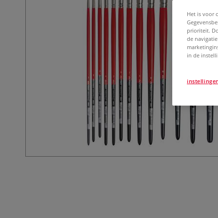
Het is voor 
Gegevensbes
prioriteit. 
de navigatie
marketingin
in de instel
instellinge