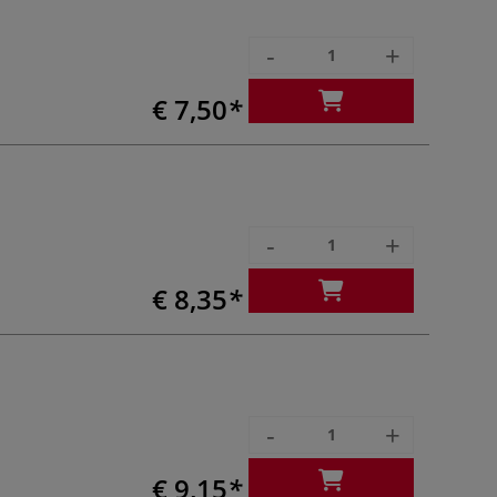
-
+
€ 7,50
-
+
€ 8,35
-
+
€ 9,15