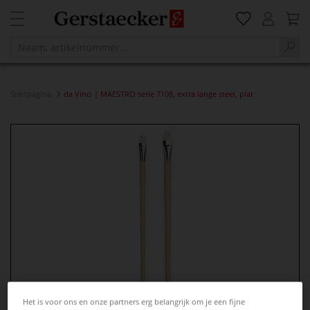
Startpagina
da Vinci | MAESTRO serie 7108, extra lange steel, plat
Het is voor ons en onze partners erg belangrijk om je een fijne