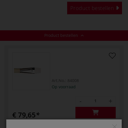
Product bestellen
Product bestellen
Art.No.:
84008
Op voorraad
-
+
€ 79,65