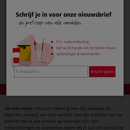
Art.No.:
84009
Op voorraad
-
+
€ 145,20
Inschrijven
Product reviews
Ter informatie:
Houd er rekening mee dat vanwege de
beperkte omvang van onze winkels niet alle artikelen van de
website ook in alle winkels op voorraad zijn. Om
teleurstellingen te voorkomen raden wij je aan om contact op