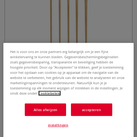
Het is voor ons en onze partners erg belangrijk om je een fijne
winkelervaring te kunnen bieden. Gegevensbeschermingsbeginselen
da Vinci | MAESTRO 7706 penseel
zoals gegevensbesparing, transparantie en beveiliging hebben de
○ rond ○ steel 60 cm —
hoogste prioriteit. Door op "Accepteren" te klikken, geef je toestemming
voor het opslaan van cookies op je apparaat om de navigatie van de
varkenshaar
website te verbeteren, het gebruik van de website te analyseren en onze
marketinginspanningen te ondersteunen. Natuurlijk kun je je
toestemming op elk moment wijzigen of intrekken in de instellingen. Je
0 Beoordeling
vindt deze onder
Cookiebeleid
Meer
Alles afwijzen
accepteren
instellingen
vanaf
€ 23,40