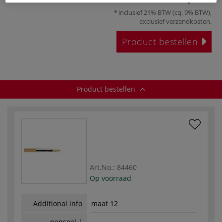
inclusief 21% BTW (cq. 9% BTW),
exclusief
verzendkosten
.
Product bestellen
Product bestellen
Art.No.:
84460
Op voorraad
Additional info
maat 12
penseel |