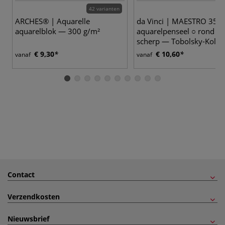
42 varianten
19
ARCHES® | Aquarelle
da Vinci | MAESTRO 35
aquarelblok — 300 g/m²
aquarelpenseel ○ rond &
scherp — Tobolsky-Kolin
roodmarterhaar
€ 9,30
€ 10,60
vanaf
vanaf
Contact
Verzendkosten
Nieuwsbrief