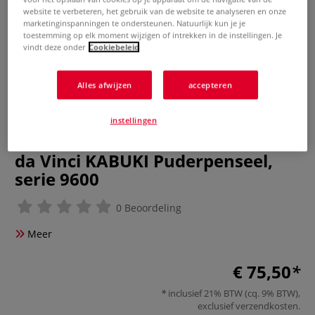
website te verbeteren, het gebruik van de website te analyseren en onze
marketinginspanningen te ondersteunen. Natuurlijk kun je je
toestemming op elk moment wijzigen of intrekken in de instellingen. Je
vindt deze onder
Cookiebeleid
Alles afwijzen
accepteren
instellingen
da Vinci KABUKI Puderpenseel,
serie 9600
0 Beoordeling
Meer
€ 75,50
inclusief 21% BTW (cq. 9% BTW),
exclusief
verzendkosten
.