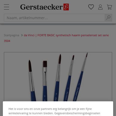
Startpagina
da Vinci | FORTE BASIC synthetisch haarm penselenset set serie
3504
Het is voor ons en onze partners erg belangrijk om je een fijne
winkelervaring te kunnen bieden. Gegevensbeschermingsbeginselen