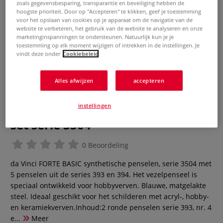
zoals gegevensbesparing, transparantie en beveiliging hebben de
hoogste prioriteit. Door op "Accepteren" te klikken, geef je toestemming
voor het opslaan van cookies op je apparaat om de navigatie van de
website te verbeteren, het gebruik van de website te analyseren en onze
marketinginspanningen te ondersteunen. Natuurlijk kun je je
toestemming op elk moment wijzigen of intrekken in de instellingen. Je
vindt deze onder
Cookiebeleid
Alles afwijzen
accepteren
da Vinci | FORTE BASIC
instellingen
synthetisch haarm penselenset
set serie 3504
0 Beoordeling
da Vinci FORTE BASIC synthetische penselen, serie 3504 met
5 penselen uit de series 393 en 394. Het vezelpenseel is
speciaal ontwikkeld voor hobbyverven. Blauwe, matgelakte
steel. Ideaal geschikt voor het schilderen met acryl-, hobby-
en keramiekverven.Inhoud:2 ronde penselen serie 393, nr. 4
e...
Meer