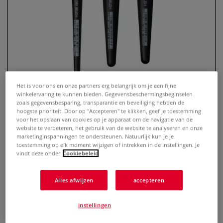
Het is voor ons en onze partners erg belangrijk om je een fijne
winkelervaring te kunnen bieden. Gegevensbeschermingsbeginselen
zoals gegevensbesparing, transparantie en beveiliging hebben de
hoogste prioriteit. Door op "Accepteren" te klikken, geef je toestemming
voor het opslaan van cookies op je apparaat om de navigatie van de
da Vinci | DRY BRUSH 143
website te verbeteren, het gebruik van de website te analyseren en onze
miniatuurpenseel ○ rond —
marketinginspanningen te ondersteunen. Natuurlijk kun je je
toestemming op elk moment wijzigen of intrekken in de instellingen. Je
synthetisch haar
vindt deze onder
Cookiebeleid
0 Beoordeling
Alles afwijzen
accepteren
Het synthetisch haar van dit miniatuurpenseel —
ontwikkeld voor de door modelbouwers gebruikte dry brush
instellingen
techniek — is een vegan alternatief voor geitenhaar. Ook
geschikt voor miniatuurschilderen. Penseelvorm: rond. Extra