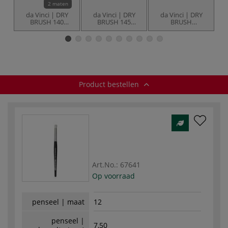
2 maten
da Vinci | DRY
da Vinci | DRY
da Vinci | DRY
BRUSH 140
BRUSH 145
BRUSH
miniatuurpenseel
miniatuurpenseel
miniatuurpenselen
○ plat —
○ kattentong ○
○ 3-set 4179 —
p
synthetisch haar
synthetisch haar
synthetisch haar
s
Product bestellen
Art.No.:
67641
Op voorraad
penseel | maat
12
penseel |
7,50