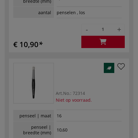
breedte (mm)
aantal
penselen , los
-
+
€ 10,90
Art.No.:
72314
Niet op voorraad.
penseel | maat
16
penseel |
10,60
breedte (mm)