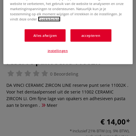
website te verbeteren, het gebruik van de website te analyseren en onze
marketinginspanningen te ondersteunen. Natuurlijk kun je je
toestemming op elk moment wijzigen of intrekken in de instellingen. Je
vindt deze onder
Cookiebeleid
Alles afwijzen
accepteren
instellingen
da Vinci | CERAMIC ZIRCON LINE
reserve punt serie 11002K
0 Beoordeling
DA VINCI CERAMIC ZIRCON LINE reserve punt serie 11002K .
Voor het dentaalpenseel uit de serie 11002 CERAMIC
ZIRCON LI. Om fijne lage van opakers en adhesieven pasta
aan te brengen .
Meer
€ 14,00
inclusief 21% BTW (cq. 9% BTW),