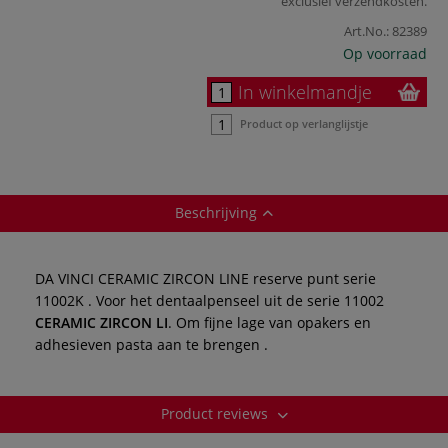
exclusief
verzendkosten
.
Art.No.:
82389
Op voorraad
In winkelmandje
Product op verlanglijstje
Beschrijving
DA VINCI CERAMIC ZIRCON LINE reserve punt serie
11002K . Voor het dentaalpenseel uit de serie 11002
CERAMIC ZIRCON LI
. Om fijne lage van opakers en
adhesieven pasta aan te brengen .
Product reviews