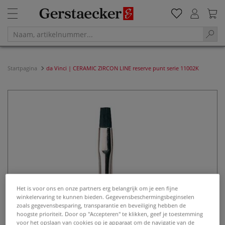
Startpagina
da Vinci | CERAMIC ZIRCON LINE reserve punt serie 11002K
Het is voor ons en onze partners erg belangrijk om je een fijne
winkelervaring te kunnen bieden. Gegevensbeschermingsbeginselen
zoals gegevensbesparing, transparantie en beveiliging hebben de
hoogste prioriteit. Door op "Accepteren" te klikken, geef je toestemming
voor het opslaan van cookies op je apparaat om de navigatie van de