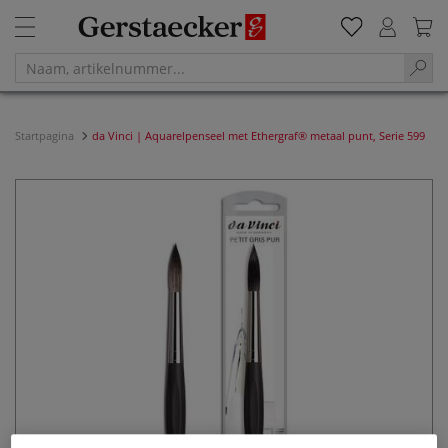
Startpagina
da Vinci | Aquarelpenseel met Ethergraf® metaal punt, Serie 599