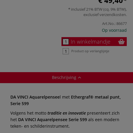
€ 49,40
inclusief 21% BTW (cq. 9% BTW),
exclusief
verzendkosten
.
Art.No.:
86677
Op voorraad
In winkelmandje
Product op verlanglijstje
Beschrijving
DA VINCI Aquarelpensee
l met
Ethergraf® metaal punt,
Serie 599
Volgens het motto
traditie en innovatie
presenteert zich
het
DA VINCI Aquarelpensee Serie 599
als een modern
teken- en schilderinstrument.