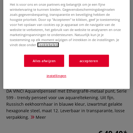
Het is voor ons en onze partners erg belangrijk om je een fijne
winkelervaring te kunnen bieden. Gegevensbeschermingsbeginselen
zoals gegevensbesparing, transparantie en beveiliging hebben de
hoogste prioriteit. Door op "Accepteren" te klikken, geef je toestemming
voor het opslaan van cookies op je apparaat om de navigatie van de
website te verbeteren, het gebruik van de website te analyseren en onze
marketinginspanningen te ondersteunen. Natuurlijk kun je je
toestemming op elk moment wijzigen of intrekken in de instellingen. Je
vindt deze onder
Cookiebeleid
da Vinci | Aquarelpenseel met
Ethergraf® metaal punt, Serie
Alles afwijzen
accepteren
599
instellingen
0 Beoordeling
DA VINCI Aquarelpenseel met Ethergraf®-metaal punt, Serie
599 - trendy penseel voor uw aquareltekening. Uit fijn,
Russisch eekhoornhaar in blauwe kleur, izwartmat gelakte
hexagonale steel, maat 12. Leverbaar in transparante, losse
verpakking.
Meer