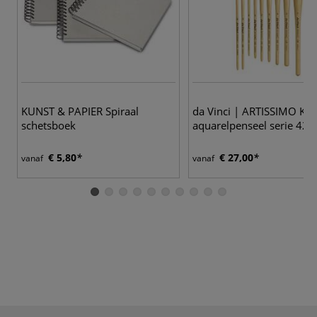
9
KUNST & PAPIER Spiraal
da Vinci | ARTISSIMO Kol
schetsboek
aquarelpenseel serie 428
€ 5,80
€ 27,00
vanaf
vanaf