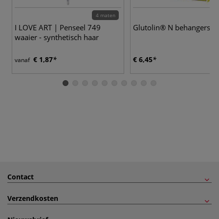
4 maten
I LOVE ART | Penseel 749
Glutolin® N behangersli
waaier - synthetisch haar
€ 1,87
€ 6,45
vanaf
Contact
Verzendkosten