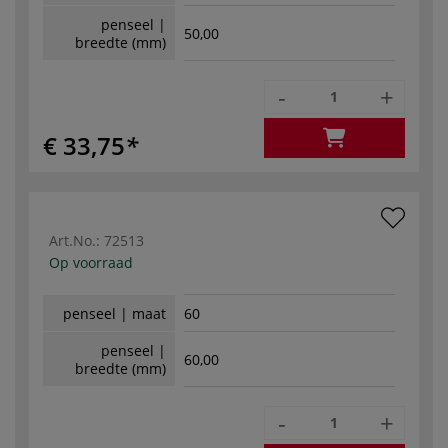
penseel |
50,00
breedte (mm)
-
+
€ 33,75
Art.No.:
72513
Op voorraad
penseel | maat
60
penseel |
60,00
breedte (mm)
-
+