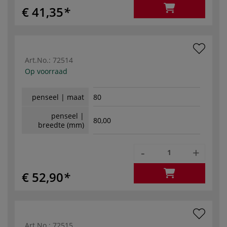
€ 41,35
Art.No.:
72514
Op voorraad
penseel | maat
80
penseel |
80,00
breedte (mm)
-
+
€ 52,90
Art.No.:
72515