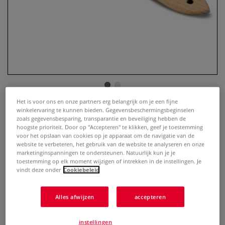
Het is voor ons en onze partners erg belangrijk om je een fijne
winkelervaring te kunnen bieden. Gegevensbeschermingsbeginselen
da Vinci | 2466 tandspalter
zoals gegevensbesparing, transparantie en beveiliging hebben de
hoogste prioriteit. Door op "Accepteren" te klikken, geef je toestemming
0 Beoordeling
voor het opslaan van cookies op je apparaat om de navigatie van de
website te verbeteren, het gebruik van de website te analyseren en onze
marketinginspanningen te ondersteunen. Natuurlijk kun je je
Speciaalpenseel voor marmereren en masereren..
Meer
toestemming op elk moment wijzigen of intrekken in de instellingen. Je
vindt deze onder
Cookiebeleid
vanaf
€ 24,70
inclusief 21% BTW (cq. 9% BTW),
Alles afwijzen
accepteren
exclusief
verzendkosten
.
instellingen