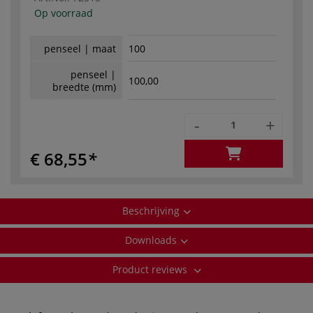
Op voorraad
penseel | maat
100
penseel |
100,00
breedte (mm)
-
+
€ 68,55
Beschrijving
Downloads
Product reviews