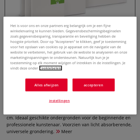
Het is voor ons en onze partners erg belangrijk om je een fijne
winkelervaring te kunnen bieden. Gegevensbeschermingsbeginselen
zoals gegevensbesparing, transparantie en beveiliging hebben de
hoogste prioriteit. Door op "Accepteren" te klikken, geef je toestemming
voor het opslaan van cookies op je apparaat om de navigatie van de
website te verbeteren, het gebruik van de website te analyseren en onze
marketinginspanningen te ondersteunen. Natuurlijk kun je je
toestemming op elk moment wijzigen of intrekken in de instellingen. Je
vindt deze onder
Cookiebeleid
artist junior Doeken op
schildersdoeken, set
Alles afwijzen
accepteren
0 Beoordeling
instellingen
Doeken op schildersdoeken, set van artist junior, bestaande
uit de formaten 20 cm x 20 cm, 30 cm x 40 cm en 50 cm x 70
cm. Ideaal geschikte ondergronden voor de beginnende en
professionele kunstenaar. Voorzien van licht absorberende,
universele grondering.
Meer