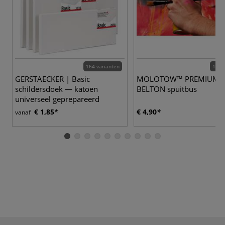
164 varianten
190 
GERSTAECKER | Basic
MOLOTOW™ PREMIUM
schildersdoek — katoen
BELTON spuitbus
universeel geprepareerd
€ 1,85
€ 4,90
vanaf