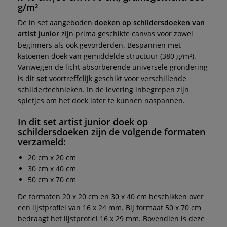
g/m²
De in set aangeboden
doeken op schildersdoeken van
artist junior
zijn prima geschikte canvas voor zowel
beginners als ook gevorderden. Bespannen met
katoenen doek van gemiddelde structuur (380 g/m²).
Vanwegen de licht absorberende universele grondering
is dit
set
voortreffelijk geschikt voor verschillende
schildertechnieken. In de levering inbegrepen zijn
spietjes om het doek later te kunnen naspannen.
In dit
set artist junior doek op
schildersdoeken
zijn de volgende formaten
verzameld:
20 cm x 20 cm
30 cm x 40 cm
50 cm x 70 cm
De formaten 20 x 20 cm en 30 x 40 cm beschikken over
een lijstprofiel van 16 x 24 mm. Bij formaat 50 x 70 cm
bedraagt het lijstprofiel 16 x 29 mm. Bovendien is deze