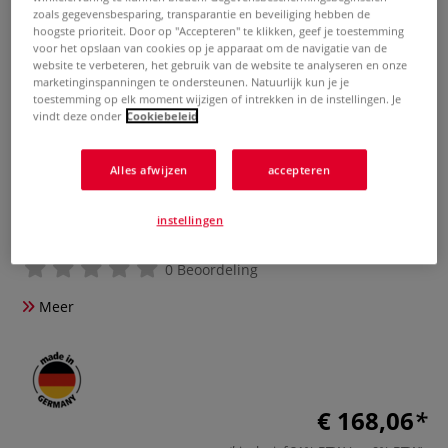
zoals gegevensbesparing, transparantie en beveiliging hebben de
hoogste prioriteit. Door op "Accepteren" te klikken, geef je toestemming
voor het opslaan van cookies op je apparaat om de navigatie van de
website te verbeteren, het gebruik van de website te analyseren en onze
marketinginspanningen te ondersteunen. Natuurlijk kun je je
toestemming op elk moment wijzigen of intrekken in de instellingen. Je
vindt deze onder
Cookiebeleid
Alles afwijzen
accepteren
Zeefdrukmachine HDT150
instellingen
0 Beoordeling
Meer
€ 168,06