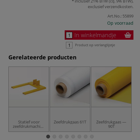
inclusief 21% BTW (cq. 9% BTW),
exclusief
verzendkosten
.
Art.No.:
55899
Op voorraad
In winkelmandje
Product op verlanglijstje
Gerelateerde producten
Statief voor
Zeefdrukgaas 61T
Zeefdrukgaas —
zeefdrukmachine
90T
HDT150