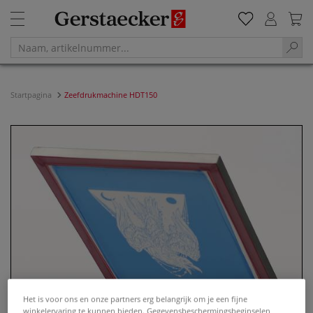
Startpagina
Zeefdrukmachine HDT150
Het is voor ons en onze partners erg belangrijk om je een fijne
winkelervaring te kunnen bieden. Gegevensbeschermingsbeginselen