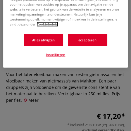
voor het opslaan van cookies op je apparaat om de navigatie van de
website te verbeteren, het gebruik van de website te analyseren en onze
marketinginspanningen te ondersteunen. Natuurlijk kun je je
toestemming op elk moment wijzigen of intrekken in de instellingen. Je
vindt deze onder
Cookiebeleid
Alles afwijzen
accepteren
Witgert Liqui-Fix
instellingen
0 Beoordeling
Voor het later vloeibaar maken van resten gietmassa, en het
vloeibaar maken van gietmassa's van Mahlton. Een paar
druppels zijn voldoende om de gewenste consistentie van
het materiaal te bereiken. Verkrijgbaar in 250 ml fles. Prijs
per fles.
Meer
€ 17,20
inclusief 21% BTW (cq. 9% BTW),
exclusief
verzendkosten
.