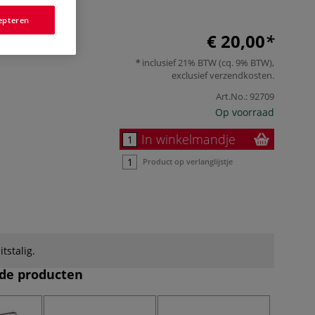
Meer
epteren
€ 20,00
inclusief 21% BTW (cq. 9% BTW),
exclusief
verzendkosten
.
Art.No.:
92709
Op voorraad
In winkelmandje
Product op verlanglijstje
itstalig.
de producten