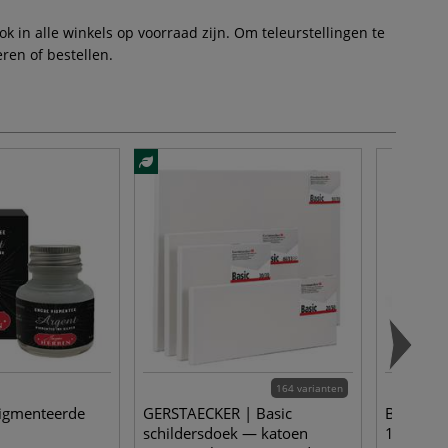
 in alle winkels op voorraad zijn. Om teleurstellingen te
ren of bestellen.
164 varianten
igmenteerde
GERSTAECKER | Basic
BOTZ | K
schildersdoek — katoen
1100 °C