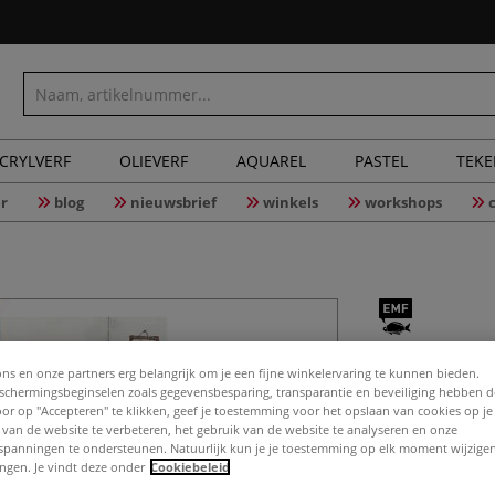
CRYLVERF
OLIEVERF
AQUAREL
PASTEL
TEK
r
blog
nieuwsbrief
winkels
workshops
Welcome 
ons en onze partners erg belangrijk om je een fijne winkelervaring te kunnen bieden.
chermingsbeginselen zoals gegevensbesparing, transparantie en beveiliging hebben 
Door op "Accepteren" te klikken, geef je toestemming voor het opslaan van cookies op j
 van de website te verbeteren, het gebruik van de website te analyseren en onze
spanningen te ondersteunen. Natuurlijk kun je je toestemming op elk moment wijzigen
20 hyggellige Wa
lingen. Je vindt deze onder
Cookiebeleid
Schwierigkeitsgr