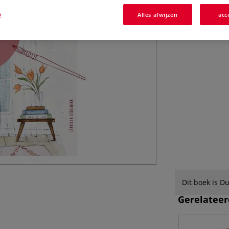
Farbpaletten.
n
Alles afwijzen
acc
Dit boek is Du
Gerelateer