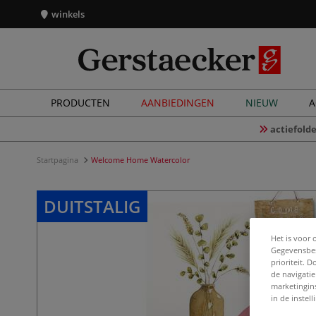
winkels
PRODUCTEN
AANBIEDINGEN
NIEUW
A
actiefolde
Startpagina
Welcome Home Watercolor
DUITSTALIG
Het is voor 
Gegevensbes
prioriteit. 
de navigatie
marketingin
in de instel