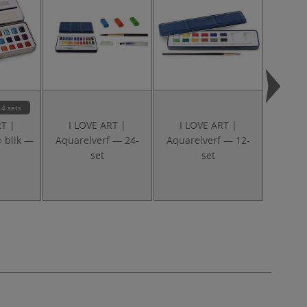
4 sets
RT |
I LOVE ART |
I LOVE ART |
J
○ blik —
Aquarelverf — 24-
Aquarelverf — 12-
Aquare
set
set