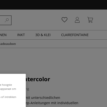
ENEN
INKT
3D & KLEI
CLAIREFONTAINE
cadeaubon
Home Watercolor
de hoogste
0 Beoordeling
e apparaat om
 of intrekken
tercolor-Motive mit unterschiedlichen
aden. Step-by-Step-Anleitungen mit individuellen