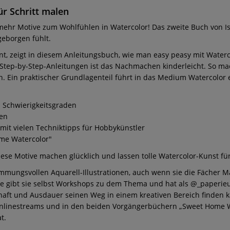
ür Schritt malen
ehr Motive zum Wohlfühlen in Watercolor! Das zweite Buch von Is
eborgen fühlt.
nnt, zeigt in diesem Anleitungsbuch, wie man easy peasy mit Water
tep-by-Step-Anleitungen ist das Nachmachen kinderleicht. So mac
ln. Ein praktischer Grundlagenteil führt in das Medium Watercolor 
n Schwierigkeitsgraden
ten
mit vielen Techniktipps für Hobbykünstler
ome Watercolor"
iese Motive machen glücklich und lassen tolle Watercolor-Kunst fü
mmungsvollen Aquarell-Illustrationen, auch wenn sie die Fächer Ma
gibt sie selbst Workshops zu dem Thema und hat als @_paperieur_ 
chaft und Ausdauer seinen Weg in einem kreativen Bereich finden 
, Onlinestreams und in den beiden Vorgängerbüchern „Sweet Home 
t.