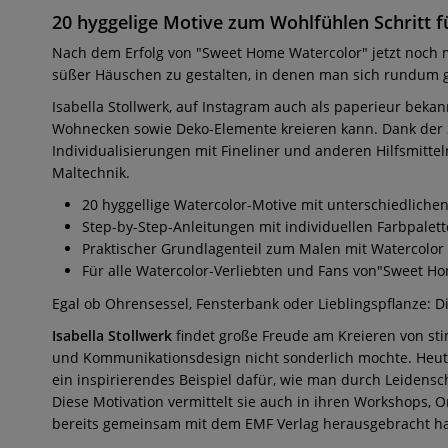
20 hyggelige Motive zum Wohlfühlen Schritt f
Nach dem Erfolg von "Sweet Home Watercolor" jetzt noch m
süßer Häuschen zu gestalten, in denen man sich rundum g
Isabella Stollwerk, auf Instagram auch als paperieur beka
Wohnecken sowie Deko-Elemente kreieren kann. Dank der S
Individualisierungen mit Fineliner und anderen Hilfsmitte
Maltechnik.
20 hyggellige Watercolor-Motive mit unterschiedliche
Step-by-Step-Anleitungen mit individuellen Farbpalet
Praktischer Grundlagenteil zum Malen mit Watercolor 
Für alle Watercolor-Verliebten und Fans von"Sweet H
Egal ob Ohrensessel, Fensterbank oder Lieblingspflanze: D
Isabella Stollwerk
findet große Freude am Kreieren von sti
und Kommunikationsdesign nicht sonderlich mochte. Heute 
ein inspirierendes Beispiel dafür, wie man durch Leidens
Diese Motivation vermittelt sie auch in ihren Workshops
bereits gemeinsam mit dem EMF Verlag herausgebracht ha