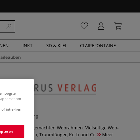
ENEN
INKT
3D & KLEI
CLAIREFONTAINE
cadeaubon
de hoogste
e apparaat om
r Kids
 of intrekken
0 Beoordeling
ojekte mit selbstgemachten Webrahmen. Vielseitige Web-
epteren
der ab 5: Sitzkissen, Traumfänger, Korb und Co
Meer