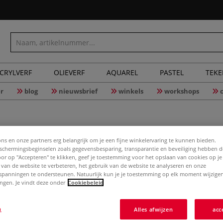
CRYLVERF
OLIEVERF
AQUAREL
PASTEL
TEK
r
blog
nieuwsbrief
winkels
workshops
ons en onze partners erg belangrijk om je een fijne winkelervaring te kunnen bieden.
chermingsbeginselen zoals gegevensbesparing, transparantie en beveiliging hebben 
Door op "Accepteren" te klikken, geef je toestemming voor het opslaan van cookies op j
Weben fü
 van de website te verbeteren, het gebruik van de website te analyseren en onze
spanningen te ondersteunen. Natuurlijk kun je je toestemming op elk moment wijzigen
lingen. Je vindt deze onder
Cookiebeleid
Kinderleichte Pr
n
Alles afwijzen
acc
Projekte für Kin