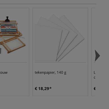
touw
tekenpapier, 140 g
Leniar® 
coated
€ 18,29
€ 4,90