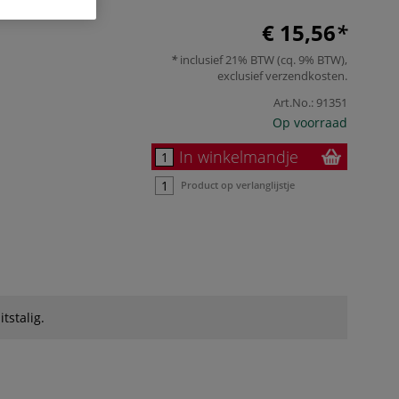
€ 15,56
inclusief 21% BTW (cq. 9% BTW),
exclusief
verzendkosten
.
Art.No.:
91351
Op voorraad
In winkelmandje
Product op verlanglijstje
itstalig.