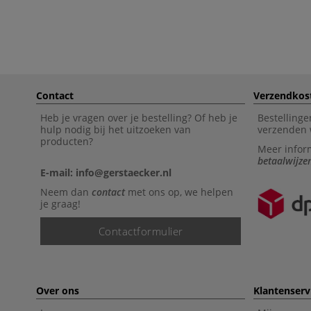
Contact
Verzendkos
Heb je vragen over je bestelling? Of heb je
Bestellinge
hulp nodig bij het uitzoeken van
verzenden 
producten?
Meer infor
betaalwijze
E-mail: info@gerstaecker.nl
Neem dan
contact
met ons op, we helpen
je graag!
Contactformulier
Over ons
Klantenserv