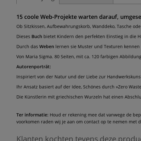
15 coole Web-Projekte warten darauf, umgese
Ob Sitzkissen, Aufbewahrungskorb, Wanddeko, Tasche oder
Dieses
Buch
bietet Kindern den perfekten Einstieg in die 
Durch das
Weben
lernen sie Muster und Texturen kennen 
Von Maria Sigma. 80 Seiten, mit ca. 120 farbigen Abbildung
Autorenporträt:
Inspiriert von der Natur und der Liebe zur Handwerkskuns
Ihr Ansatz basiert auf der Idee, Schönes durch »Zero Was
Die Künstlerin mit griechischen Wurzeln hat einen Abschl
Ter informatie:
Houd er rekening mee dat vanwege de beperk
voorkomen raden wij je aan om contact op te nemen met de 
Klanten kochten tevens deze produ