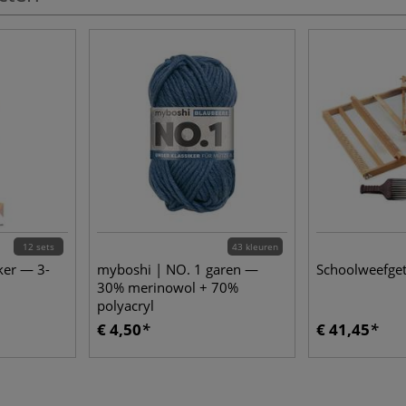
12 sets
43 kleuren
ker — 3-
myboshi | NO. 1 garen —
Schoolweefge
30% merinowol + 70%
polyacryl
€ 4,50
€ 41,45