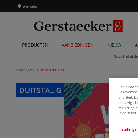
winkels
PRODUCTEN
AANBIEDINGEN
NIEUW
A
actiefolde
Startpagina
Weben für Kids
Het is voor 
DUITSTALIG
Gegevensbes
prioriteit. 
de navigatie
marketingin
in de instel
instellinge