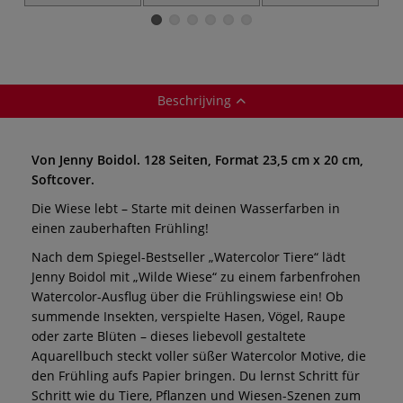
aquarelverf
penseel ○ plat ○
rond
a
synthetisch haar
aquarelpenseel
ra
Beschrijving
Von Jenny Boidol. 128 Seiten, Format 23,5 cm x 20 cm,
Softcover.
Die Wiese lebt – Starte mit deinen Wasserfarben in
einen zauberhaften Frühling!
Nach dem Spiegel-Bestseller „Watercolor Tiere“ lädt
Jenny Boidol mit „Wilde Wiese“ zu einem farbenfrohen
Watercolor-Ausflug über die Frühlingswiese ein! Ob
summende Insekten, verspielte Hasen, Vögel, Raupe
oder zarte Blüten – dieses liebevoll gestaltete
Aquarellbuch steckt voller süßer Watercolor Motive, die
den Frühling aufs Papier bringen. Du lernst Schritt für
Schritt wie du Tiere, Pflanzen und Wiesen-Szenen zum