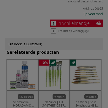
exclusief
verzendkosten
.
Art.No.:
90655
Op voorraad
In winkelmandje
Product op verlanglijstje
Dit boek is Duitstalig
Gerelateerde producten
-10%
139 kleuren
9 maten
9 maten
Schmincke |
da Vinci | FIT
da Vinci | Spin
HORADAM®
SYNTHETICS 374
Synthetics 488