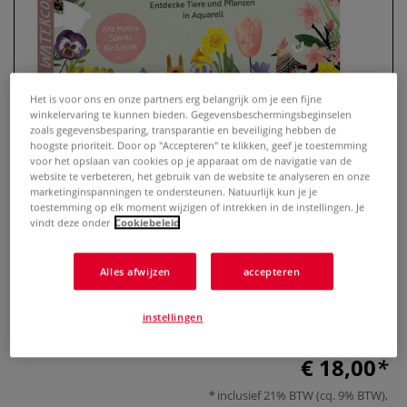
Het is voor ons en onze partners erg belangrijk om je een fijne
winkelervaring te kunnen bieden. Gegevensbeschermingsbeginselen
zoals gegevensbesparing, transparantie en beveiliging hebben de
hoogste prioriteit. Door op "Accepteren" te klikken, geef je toestemming
voor het opslaan van cookies op je apparaat om de navigatie van de
website te verbeteren, het gebruik van de website te analyseren en onze
marketinginspanningen te ondersteunen. Natuurlijk kun je je
Watercolor – Wilde Wiese
toestemming op elk moment wijzigen of intrekken in de instellingen. Je
vindt deze onder
Cookiebeleid
0 Beoordeling
Alles afwijzen
accepteren
Das Aquarellbuch für alle, die den Frühling mit dem Pinsel
feiern wollen: Mit süßen Tieren, zarten Blüten und
lebendigen Wiesenmotiven.
Meer
instellingen
€ 18,00
inclusief 21% BTW (cq. 9% BTW),