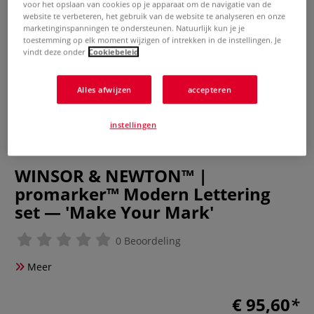
voor het opslaan van cookies op je apparaat om de navigatie van de
website te verbeteren, het gebruik van de website te analyseren en onze
marketinginspanningen te ondersteunen. Natuurlijk kun je je
toestemming op elk moment wijzigen of intrekken in de instellingen. Je
vindt deze onder
Cookiebeleid
Alles afwijzen
accepteren
instellingen
WINSOR & NEWTON™ |
promarker™ Modern Lettering
set — 'Make Your Mark'
0 Beoordeling
Meer
€ 95,60