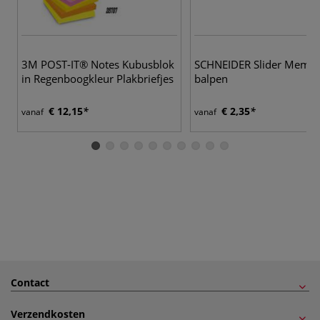
7 
3M POST-IT® Notes Kubusblok
SCHNEIDER Slider Memo
in Regenboogkleur Plakbriefjes
balpen
€ 12,15
€ 2,35
vanaf
vanaf
Contact
Verzendkosten