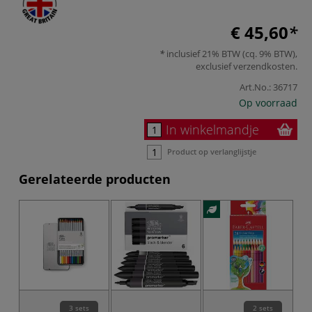
€ 45,60
inclusief 21% BTW (cq. 9% BTW),
exclusief
verzendkosten
.
Art.No.:
36717
Op voorraad
In winkelmandje
Product op verlanglijstje
Gerelateerde producten
3 sets
2 sets