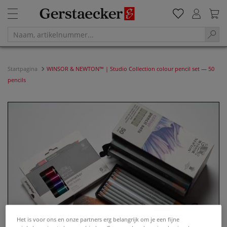
Startpagina
WINSOR & NEWTON™ | Studio Collection colour pencil set — 50
pencils
Het is voor ons en onze partners erg belangrijk om je een fijne