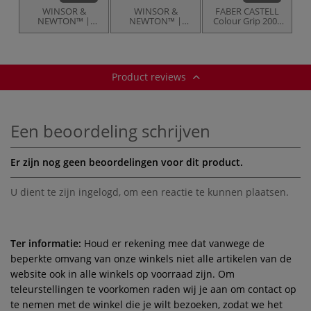
WINSOR &
WINSOR &
FABER CASTELL
NEWTON™ |
NEWTON™ |
Colour Grip 2001
studio collection™
Promarker Black
kleurpotloden set
kleurpotlood sets
& Blender — 6-set
Product reviews
Een beoordeling schrijven
Er zijn nog geen beoordelingen voor dit product.
U dient te zijn
ingelogd
, om een reactie te kunnen plaatsen.
Ter informatie:
Houd er rekening mee dat vanwege de
beperkte omvang van onze winkels niet alle artikelen van de
website ook in alle winkels op voorraad zijn. Om
teleurstellingen te voorkomen raden wij je aan om contact op
te nemen met de winkel die je wilt bezoeken, zodat we het