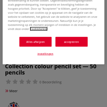
winkelervaring te kunnen bieden. Gegevensbeschermingsbeginselen
zoals gegevensbesparing, transparantie en beveiliging hebben de
hoogste prioriteit. Door op "Accepteren" te klikken, geef je toestemming
voor het opslaan van cookies op je apparaat om de navigatie van de
website te verbeteren, het gebruik van de website te analyseren en onze
marketinginspanningen te ondersteunen. Natuurlijk kun je je
toestemming op elk moment wijzigen of intrekken in de instellingen. Je
vindt deze onder
Cookiebeleid
Alles afwijzen
accepteren
instellingen
WINSOR & NEWTON™ | Studio
Collection colour pencil set — 50
pencils
0 Beoordeling
Meer