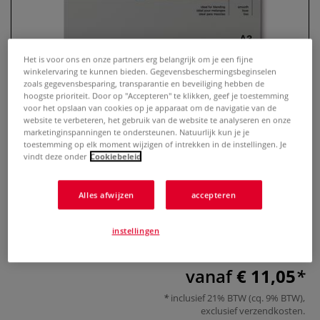
Het is voor ons en onze partners erg belangrijk om je een fijne
winkelervaring te kunnen bieden. Gegevensbeschermingsbeginselen
zoals gegevensbesparing, transparantie en beveiliging hebben de
hoogste prioriteit. Door op "Accepteren" te klikken, geef je toestemming
voor het opslaan van cookies op je apparaat om de navigatie van de
website te verbeteren, het gebruik van de website te analyseren en onze
marketinginspanningen te ondersteunen. Natuurlijk kun je je
toestemming op elk moment wijzigen of intrekken in de instellingen. Je
vindt deze onder
Cookiebeleid
WINSOR & NEWTON™ |
Markerblok
Alles afwijzen
accepteren
0 Beoordeling
instellingen
Meer
vanaf
€ 11,05
inclusief 21% BTW (cq. 9% BTW),
exclusief
verzendkosten
.