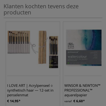
Klanten kochten tevens deze
producten
I LOVE ART | Acrylpenseel ○
WINSOR & NEWTON™ |
synthetisch haar — 12-set in
PROFESSIONAL™
penselenmat
aquarelpapier
€ 14,95
€ 6,60
vanaf