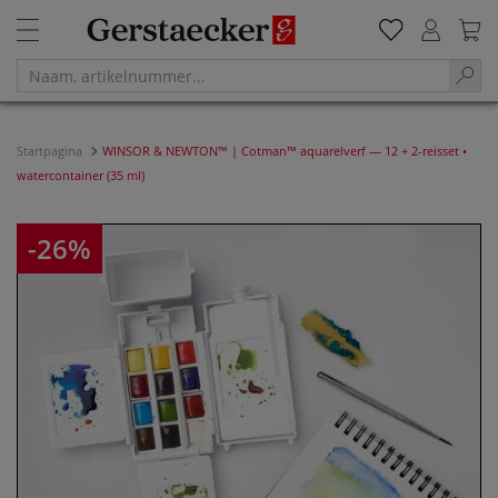
Startpagina
WINSOR & NEWTON™ | Cotman™ aquarelverf — 12 + 2-reisset •
watercontainer (35 ml)
-26%