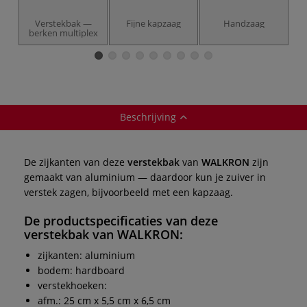
Verstekbak —
Fijne kapzaag
Handzaag
berken multiplex
Beschrijving
De zijkanten van deze
verstekbak
van
WALKRON
zijn
gemaakt van aluminium — daardoor kun je zuiver in
verstek zagen, bijvoorbeeld met een kapzaag.
De productspecificaties van deze
verstekbak
van
WALKRON
:
zijkanten: aluminium
bodem: hardboard
verstekhoeken:
afm.: 25 cm x 5,5 cm x 6,5 cm