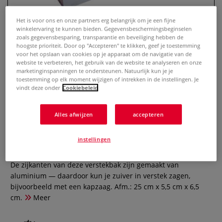
Het is voor ons en onze partners erg belangrijk om je een fijne
winkelervaring te kunnen bieden. Gegevensbeschermingsbeginselen
zoals gegevensbesparing, transparantie en beveiliging hebben de
hoogste prioriteit. Door op "Accepteren" te klikken, geef je toestemming
voor het opslaan van cookies op je apparaat om de navigatie van de
website te verbeteren, het gebruik van de website te analyseren en onze
marketinginspanningen te ondersteunen. Natuurlijk kun je je
toestemming op elk moment wijzigen of intrekken in de instellingen. Je
vindt deze onder
Cookiebeleid
WALKRON | Verstekbak —
Alles afwijzen
accepteren
aluminium
instellingen
0 Beoordeling
De zijkanten van deze verstekbak zijn gemaakt van
aluminium — daardoor kun je zuiver in verstek zagen,
bijvoorbeeld met een kapzaag. Afm.: 25 cm x 5,5 cm x 6,5
cm.
Meer