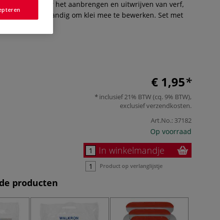
 ze gebruiken voor het aanbrengen en uitwrijven van verf,
epteren
e zijn ook superhandig om klei mee te bewerken. Set met
Meer
€ 1,95
inclusief 21% BTW (cq. 9% BTW),
exclusief
verzendkosten
.
Art.No.:
37182
Op voorraad
In winkelmandje
Product op verlanglijstje
de producten