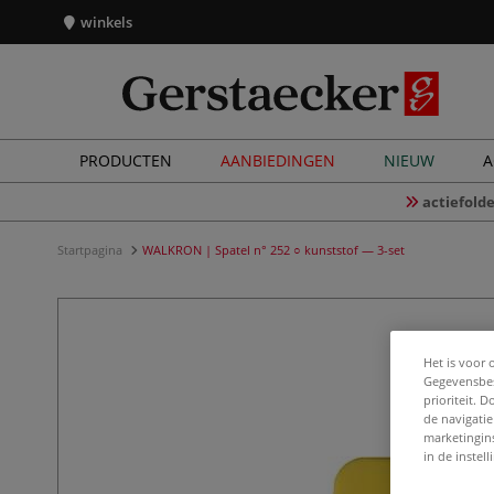
winkels
PRODUCTEN
AANBIEDINGEN
NIEUW
A
actiefolde
Startpagina
WALKRON | Spatel n° 252 ○ kunststof — 3-set
Het is voor 
Gegevensbes
prioriteit. 
de navigatie
marketingin
in de instel