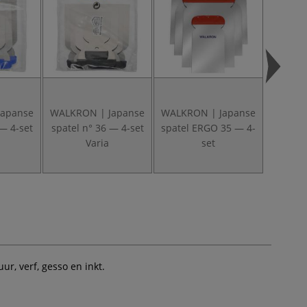
Japanse
WALKRON | Japanse
WALKRON | Japanse
WALKRO
 — 4-set
spatel n° 36 — 4-set
spatel ERGO 35 — 4-
spatel
Varia
set
r, verf, gesso en inkt.