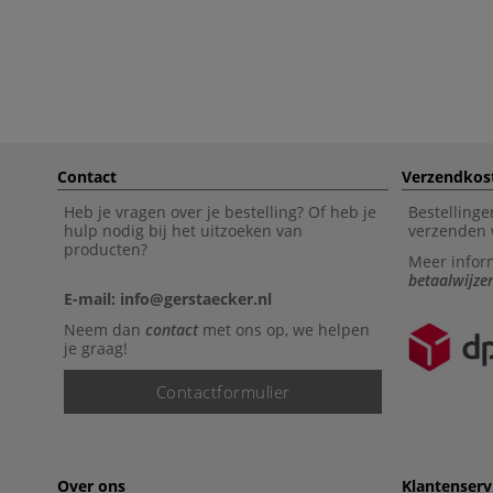
Contact
Verzendkos
Heb je vragen over je bestelling? Of heb je
Bestellinge
hulp nodig bij het uitzoeken van
verzenden 
producten?
Meer infor
betaalwijze
E-mail: info@gerstaecker.nl
Neem dan
contact
met ons op, we helpen
je graag!
Contactformulier
Over ons
Klantenserv