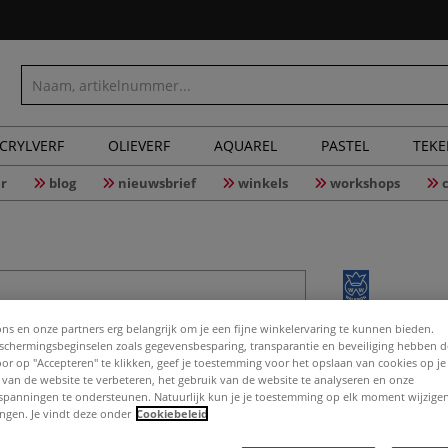
CRYLVERF
OLIEVERF
AQUAREL
PASTEL
TEK
r
blog
nieuwsbrief
winkels
workshops
WALKRON |
ons en onze partners erg belangrijk om je een fijne winkelervaring te kunnen bieden.
chermingsbeginselen zoals gegevensbesparing, transparantie en beveiliging hebben 
set
Door op "Accepteren" te klikken, geef je toestemming voor het opslaan van cookies op j
 van de website te verbeteren, het gebruik van de website te analyseren en onze
spanningen te ondersteunen. Natuurlijk kun je je toestemming op elk moment wijzigen
lingen. Je vindt deze onder
Cookiebeleid
Deze kunststof sp