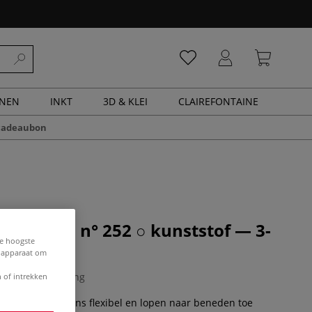
ENEN
INKT
3D & KLEI
CLAIREFONTAINE
cadeaubon
 Spatel n° 252 ○ kunststof — 3-
de hoogste
e apparaat om
0 Beoordeling
 of intrekken
atels zijn enigzins flexibel en lopen naar beneden toe