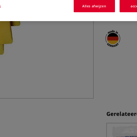
iets uit. Je kunt
n
Alles afwijzen
acc
gesso en inkt. Z
drie breedtes.
Gerelateer