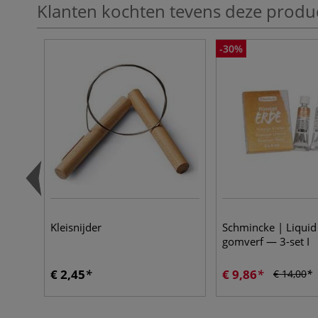
Klanten kochten tevens deze produ
-30%
Kleisnijder
Schmincke | Liquid
gomverf — 3-set I
€ 2,45
€ 9,86
€ 14,00