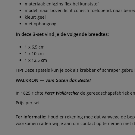
materiaal: enigzins flexibel kunststof
model: naar boven licht conisch toelopend, naar bened
kleur: geel
met ophangoog
In deze 3-set vind je de volgende breedtes:
1 x 6,5 cm
1 x 10 cm
1 x 12,5 cm
TIP!
Deze spatels kun je ook als krabber of schraper gebru
WALKRON
—
vom Guten das Beste!
In 1825 richte
Peter Wallbrecher
de gereedschapsfabriek e
Prijs per set.
Ter informatie:
Houd er rekening mee dat vanwege de beperk
voorkomen raden wij je aan om contact op te nemen met de 