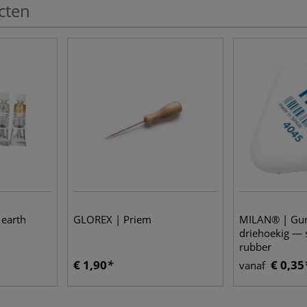
cten
 earth
GLOREX | Priem
MILAN® | Gu
driehoekig — 
rubber
€ 1,90
€ 0,35
vanaf