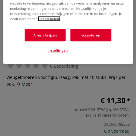
website te verbeteren, het gebruik van de website te analyseren en onze
marketinginspanningen te ondersteunen. Natuurlijk kun je je
toestemming op elk moment wijzigen of intrekken in de instellingen. Je
vindt deze onder
Cookiebeleid
Alles afwijzen
accepteren
instellingen
Vleugelmoeren voor figuurzaag
0 Beoordeling
Vleugelmoeren voor figuurzaag. Pak met 10 stuks. Prijs per
pak.
Meer
€ 11,30
inclusief 21% BTW (cq. 9% BTW),
exclusief
verzendkosten
.
Art.No.:
88353
Op voorraad