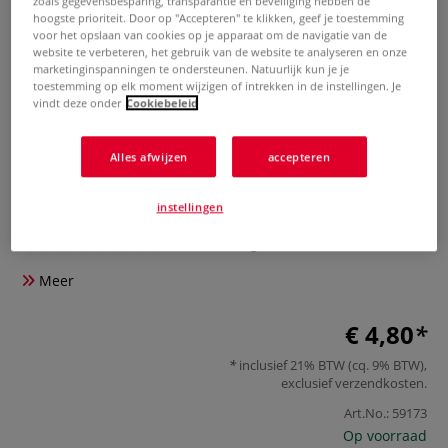
zoals gegevensbesparing, transparantie en beveiliging hebben de
hoogste prioriteit. Door op "Accepteren" te klikken, geef je toestemming
voor het opslaan van cookies op je apparaat om de navigatie van de
website te verbeteren, het gebruik van de website te analyseren en onze
marketinginspanningen te ondersteunen. Natuurlijk kun je je
toestemming op elk moment wijzigen of intrekken in de instellingen. Je
vindt deze onder
Cookiebeleid
Alles afwijzen
accepteren
VIVA DECOR | Sjabloon — Fairy +
mushroom
instellingen
0 Beoordeling
Meer
€ 4,80
inclusief 21% BTW (cq. 9% BTW),
exclusief
verzendkosten
.
Art.No.:
59173
Op voorraad