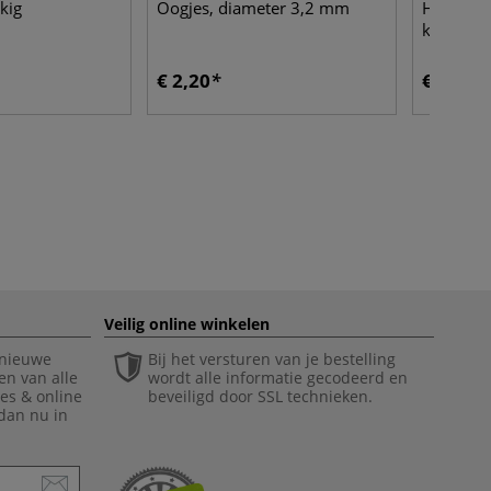
kig
Oogjes, diameter 3,2 mm
Hahnemü
kaftpapi
€ 2,20
€ 11,10
Veilig online winkelen
 nieuwe
Bij het versturen van je bestelling
en van alle
wordt alle informatie gecodeerd en
ies & online
beveiligd door SSL technieken.
 dan nu in