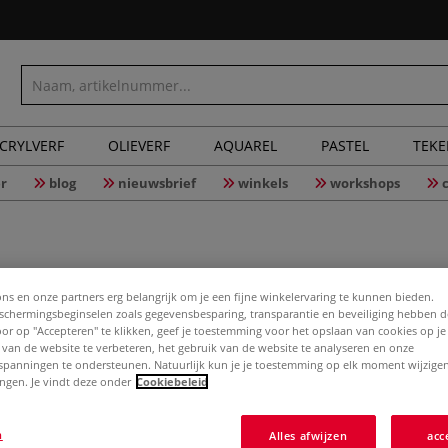
CRYLVERF
OLIEVERF
AQUAREL
PASTEL
TEK
r
blog
nieuwsbrief
winkels
workshops
Ursus Eye
ons en onze partners erg belangrijk om je een fijne winkelervaring te kunnen bieden.
chermingsbeginselen zoals gegevensbesparing, transparantie en beveiliging hebben 
Door op "Accepteren" te klikken, geef je toestemming voor het opslaan van cookies op j
 van de website te verbeteren, het gebruik van de website te analyseren en onze
spanningen te ondersteunen. Natuurlijk kun je je toestemming op elk moment wijzigen
Stanspen om gaatj
lingen. Je vindt deze onder
Cookiebeleid
geschikt voor oge
mm). En zo werkt
n
Alles afwijzen
acc
plaatsen, omhoog 