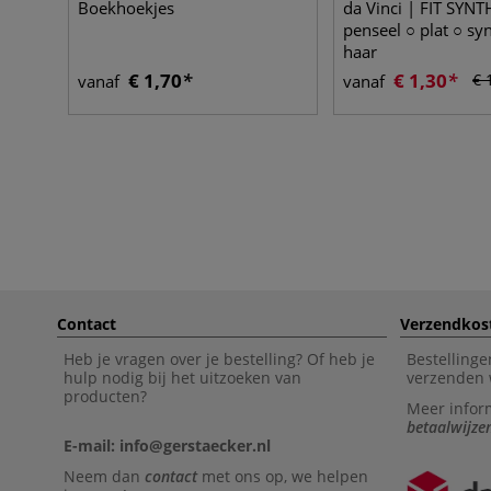
Boekhoekjes
da Vinci | FIT SYN
penseel ○ plat ○ sy
haar
€ 1,70
€ 1,30
€ 
vanaf
vanaf
Contact
Verzendkos
Heb je vragen over je bestelling? Of heb je
Bestellinge
hulp nodig bij het uitzoeken van
verzenden 
producten?
Meer infor
betaalwijze
E-mail: info@gerstaecker.nl
Neem dan
contact
met ons op, we helpen