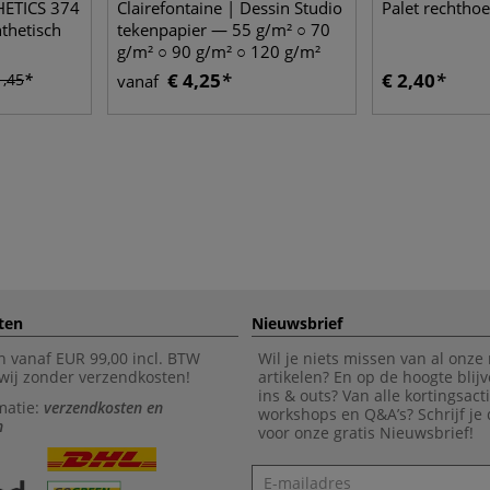
THETICS 374
Clairefontaine | Dessin Studio
Palet rechthoe
nthetisch
tekenpapier — 55 g/m² ○ 70
g/m² ○ 90 g/m² ○ 120 g/m²
€ 4,25
€ 2,40
1,45
vanaf
ten
Nieuwsbrief
n vanaf EUR 99,00 incl. BTW
Wil je niets missen van al onze
wij zonder verzendkosten!
artikelen? En op de hoogte blijv
ins & outs? Van alle kortingsact
matie:
verzendkosten en
workshops en Q&A’s? Schrijf je
n
voor onze gratis Nieuwsbrief!
Nieuwsbrief