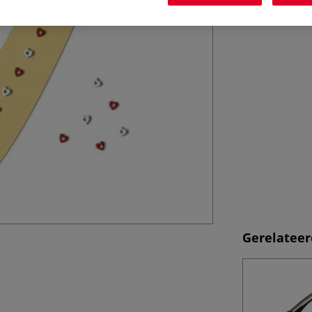
inzetzij...
Mee
Gerelateer