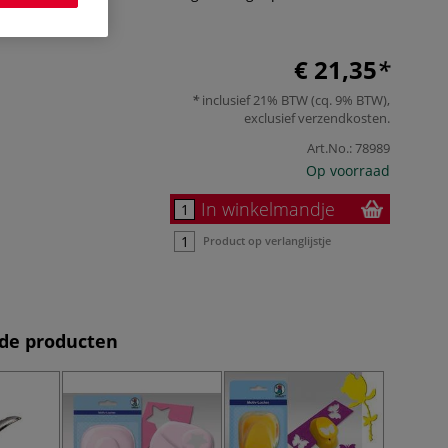
r
€ 21,35
inclusief 21% BTW (cq. 9% BTW),
exclusief
verzendkosten
.
Art.No.:
78989
Op voorraad
In winkelmandje
Product op verlanglijstje
de producten