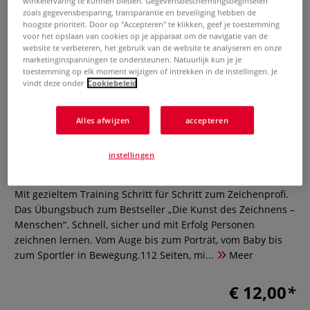
winkelervaring te kunnen bieden. Gegevensbeschermingsbeginselen
zoals gegevensbesparing, transparantie en beveiliging hebben de
hoogste prioriteit. Door op "Accepteren" te klikken, geef je toestemming
voor het opslaan van cookies op je apparaat om de navigatie van de
website te verbeteren, het gebruik van de website te analyseren en onze
marketinginspanningen te ondersteunen. Natuurlijk kun je je
toestemming op elk moment wijzigen of intrekken in de instellingen. Je
vindt deze onder
Cookiebeleid
Übungsbuch: Die Kunst des
Alles afwijzen
accepteren
Zeichnens - Menschen
instellingen
0 Beoordeling
Mit gezieltem Training Schritt für Schritt zum Zeichenprofi.
Das Übungsbuch zum Bestseller „Die Kunst des Zeichnens –
Menschen“. Schnell, sicher und mit Erfolg Personen
zeichnen lernen. Vom Auge bis zum Porträt, vom Baby bis
zum Sportler in Bewegung.112 Seiten, mi...
Meer
€ 12,00