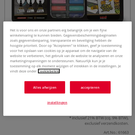
Het is voor ons en onze partners erg belangrijk om je een fijne
winkelervaring te kunnen bieden. Gegevensbeschermingsbeginselen
zoals gegevensbesparing, transparantie en beveiliging hebben de
hoogste prioriteit. Door op "Accepteren" te klikken, geef je toestemming
UNI POSCA Pigmentmarker
voor het opslaan van cookies op je apparaat om de navigatie van de
website te verbeteren, het gebruik van de website te analyseren en onze
STREET VIBES 20er Set in
marketinginspanningen te ondersteunen. Natuurlijk kun je je
toestemming op elk moment wijzigen of intrekken in de instellingen. Je
Metallbox
vindt deze onder
Cookiebeleid
0 Beoordeling
Alles afwijzen
accepteren
Meer
instellingen
€ 72,75
inclusief 21% BTW (cq. 9% BTW),
exclusief
verzendkosten
.
Art.No.:
61663