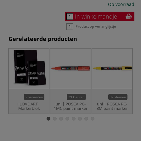
Op voorraad
In winkelmandje
Product op verlanglijstje
Gerelateerde producten
2 varianten
29 kleuren
37 kleuren
I LOVE ART |
uni | POSCA PC-
uni | POSCA PC-
U
Markerblok
1MC paint marker
3M paint marker