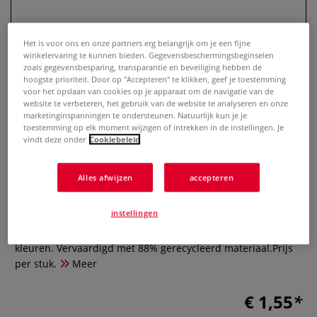
Het is voor ons en onze partners erg belangrijk om je een fijne
winkelervaring te kunnen bieden. Gegevensbeschermingsbeginselen
zoals gegevensbesparing, transparantie en beveiliging hebben de
hoogste prioriteit. Door op "Accepteren" te klikken, geef je toestemming
voor het opslaan van cookies op je apparaat om de navigatie van de
website te verbeteren, het gebruik van de website te analyseren en onze
marketinginspanningen te ondersteunen. Natuurlijk kun je je
toestemming op elk moment wijzigen of intrekken in de instellingen. Je
vindt deze onder
Cookiebeleid
UNI-BALL MYT7 sign pen
Alles afwijzen
accepteren
0 Beoordeling
instellingen
Polyester punt. Puntbreedte 0,7 mm. Gepigmenteerde inkt,
bestendig en ecologisch. Licht- en waterbestendig. Rijke
kleuren. Vervaardigd met 88% gerecycleerd materiaal.Prijs
per stuk.
Meer
€ 1,55