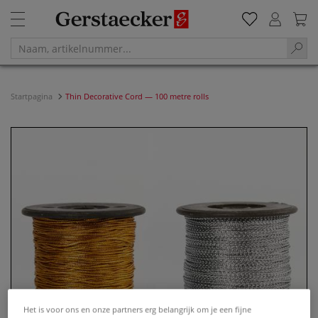
Startpagina
Thin Decorative Cord — 100 metre rolls
Het is voor ons en onze partners erg belangrijk om je een fijne