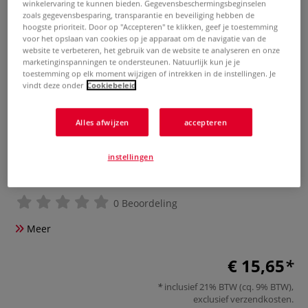
winkelervaring te kunnen bieden. Gegevensbeschermingsbeginselen
zoals gegevensbesparing, transparantie en beveiliging hebben de
hoogste prioriteit. Door op "Accepteren" te klikken, geef je toestemming
voor het opslaan van cookies op je apparaat om de navigatie van de
website te verbeteren, het gebruik van de website te analyseren en onze
marketinginspanningen te ondersteunen. Natuurlijk kun je je
toestemming op elk moment wijzigen of intrekken in de instellingen. Je
vindt deze onder
Cookiebeleid
Alles afwijzen
accepteren
Thin Decorative Cord — 100
instellingen
metre rolls
0 Beoordeling
Meer
€ 15,65
inclusief 21% BTW (cq. 9% BTW),
exclusief
verzendkosten
.