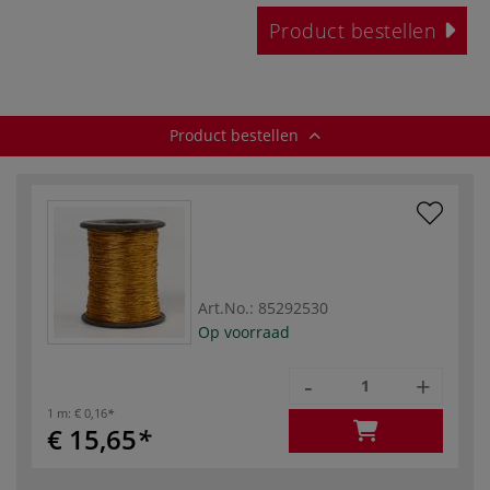
Product bestellen
Product bestellen
Art.No.:
85292530
Op voorraad
-
+
1 m:
€ 0,16
€ 15,65