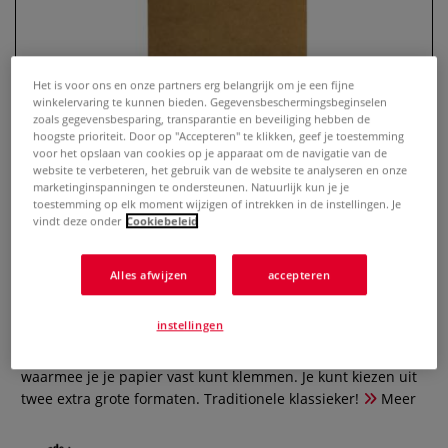
Het is voor ons en onze partners erg belangrijk om je een fijne
winkelervaring te kunnen bieden. Gegevensbeschermingsbeginselen
zoals gegevensbesparing, transparantie en beveiliging hebben de
hoogste prioriteit. Door op "Accepteren" te klikken, geef je toestemming
voor het opslaan van cookies op je apparaat om de navigatie van de
website te verbeteren, het gebruik van de website te analyseren en onze
marketinginspanningen te ondersteunen. Natuurlijk kun je je
toestemming op elk moment wijzigen of intrekken in de instellingen. Je
Tekenbord ○ hout — met 2
vindt deze onder
Cookiebeleid
papierklemmen & handvat
Alles afwijzen
accepteren
0 Beoordeling
instellingen
Dit gladde en lichtgewicht, maar stevige tekenbord heeft
drie afgeronde hoeken, een handvat en twee klemmen
waarmee je je papier vast kunt klemmen. Je kunt kiezen uit
twee extra grote formaten. Traditionele klassieker!
Meer