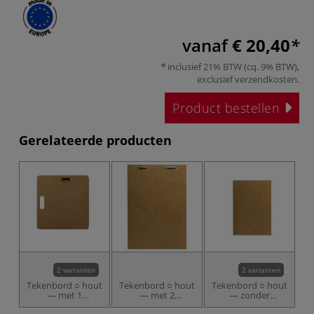
vanaf
€ 20,40
inclusief 21% BTW (cq. 9% BTW),
exclusief
verzendkosten
.
Product bestellen
Gerelateerde producten
2 varianten
2 varianten
Tekenbord ○ hout
Tekenbord ○ hout
Tekenbord ○ hout
— met 1
— met 2
— zonder
papierklem &
papierklemmen
papierklemmen