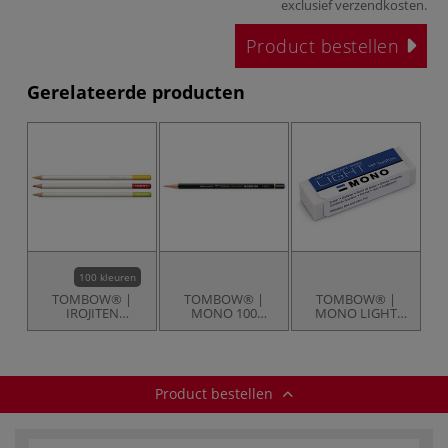
exclusief
verzendkosten
.
Product bestellen
Gerelateerde producten
100 kleuren
TOMBOW® |
TOMBOW® |
TOMBOW® |
IROJITEN
MONO 100
MONO LIGHT
kleurpotlood —
grafietpotlood
gum
los
Product bestellen