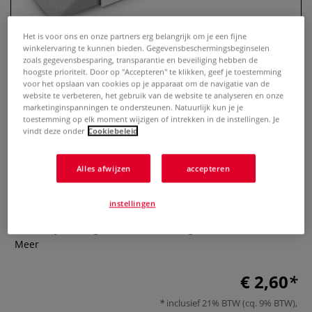
Het is voor ons en onze partners erg belangrijk om je een fijne
winkelervaring te kunnen bieden. Gegevensbeschermingsbeginselen
zoals gegevensbesparing, transparantie en beveiliging hebben de
hoogste prioriteit. Door op "Accepteren" te klikken, geef je toestemming
voor het opslaan van cookies op je apparaat om de navigatie van de
website te verbeteren, het gebruik van de website te analyseren en onze
marketinginspanningen te ondersteunen. Natuurlijk kun je je
toestemming op elk moment wijzigen of intrekken in de instellingen. Je
vindt deze onder
Cookiebeleid
TOMBOW® MONO SAND gum
Alles afwijzen
accepteren
0 Beoordeling
instellingen
TOMBOW® MONO SAND gummetje dat micro-zand deeltjes
bevat. Bijzonder geschikt voor het uitgummen van inkt.
Meer
€ 2,60
inclusief 21% BTW (cq. 9% BTW),