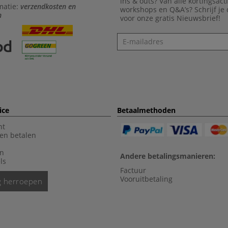
ins & outs? Van alle kortingsact
matie:
verzendkosten en
workshops en Q&A’s? Schrijf je
n
voor onze gratis Nieuwsbrief!
Nieuwsbrief
ice
Betaalmethoden
nt
en betalen
en
Andere betalingsmanieren:
ls
Factuur
Vooruitbetaling
ng herroepen