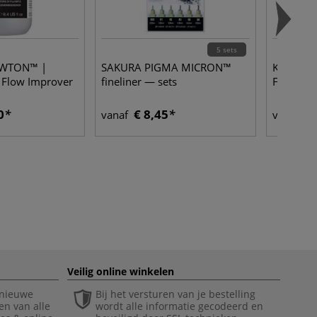
5 sets
EWTON™ |
SAKURA PIGMA MICRON™
Kreul S
ic Flow Improver
fineliner — sets
FLUID
0
€ 8,45
€ 
vanaf
vanaf
Veilig online winkelen
 nieuwe
Bij het versturen van je bestelling
en van alle
wordt alle informatie gecodeerd en