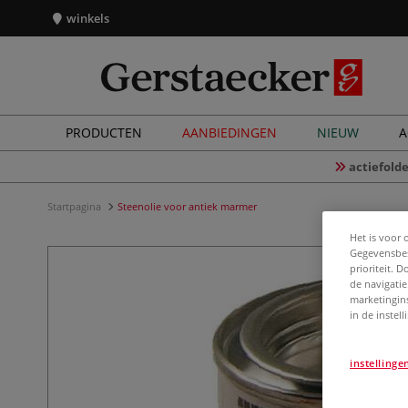
winkels
PRODUCTEN
AANBIEDINGEN
NIEUW
A
actiefolde
Startpagina
Steenolie voor antiek marmer
Het is voor 
Gegevensbes
prioriteit. 
de navigatie
marketingin
in de instel
instellinge