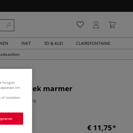
ENEN
INKT
3D & KLEI
CLAIREFONTAINE
cadeaubon
de hoogste
e voor antiek marmer
e apparaat om
 of intrekken
0 Beoordeling
epteren
€ 11,75