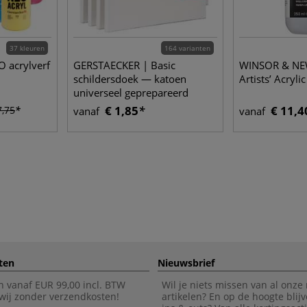
37 kleuren
164 varianten
 acrylverf
GERSTAECKER | Basic
WINSOR & N
schildersdoek — katoen
Artists’ Acryl
universeel geprepareerd
€ 1,85
€ 11,4
7,75
vanaf
vanaf
ten
Nieuwsbrief
n vanaf EUR 99,00 incl. BTW
Wil je niets missen van al onze
wij zonder verzendkosten!
artikelen? En op de hoogte blijv