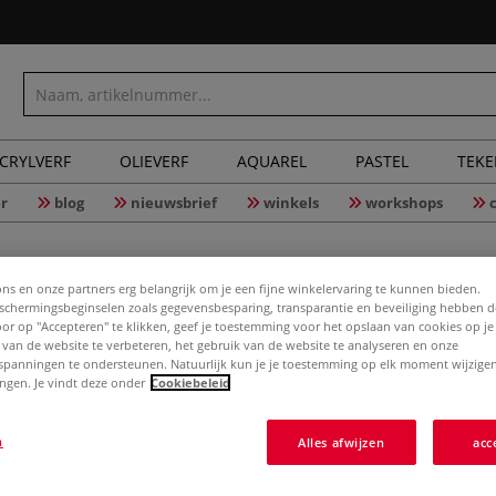
CRYLVERF
OLIEVERF
AQUAREL
PASTEL
TEK
r
blog
nieuwsbrief
winkels
workshops
ons en onze partners erg belangrijk om je een fijne winkelervaring te kunnen bieden.
chermingsbeginselen zoals gegevensbesparing, transparantie en beveiliging hebben 
Steenoli
Door op "Accepteren" te klikken, geef je toestemming voor het opslaan van cookies op j
 van de website te verbeteren, het gebruik van de website te analyseren en onze
spanningen te ondersteunen. Natuurlijk kun je je toestemming op elk moment wijzigen
lingen. Je vindt deze onder
Cookiebeleid
Meer
n
Alles afwijzen
acc