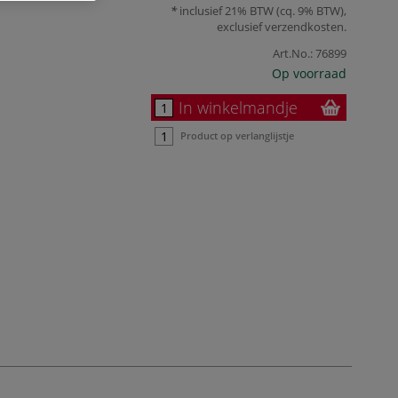
inclusief 21% BTW (cq. 9% BTW),
exclusief
verzendkosten
.
Art.No.:
76899
Op voorraad
In winkelmandje
Product op verlanglijstje