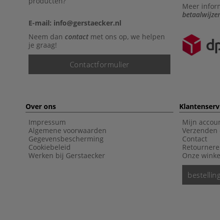
producten?
Meer infor
betaalwijze
E-mail: info@gerstaecker.nl
Neem dan
contact
met ons op, we helpen
je graag!
Contactformulier
Over ons
Klantenserv
Impressum
Mijn accou
Algemene voorwaarden
Verzenden 
Gegevensbescherming
Contact
Cookiebeleid
Retourner
Werken bij Gerstaecker
Onze winke
bestelli