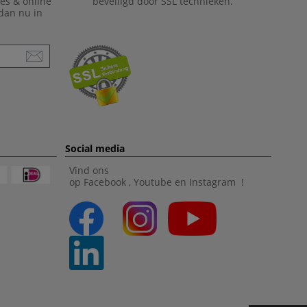
ies & online
beveiligd door SSL technieken.
 dan nu in
Social media
Vind ons
op
Facebook
,
Youtube
en
Instagram
!