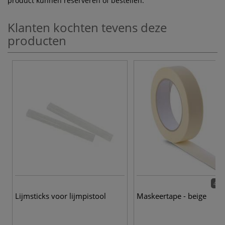
product kunnen reserveren of bestellen.
Klanten kochten tevens deze
producten
4 va
Lijmsticks voor lijmpistool
Maskeertape - beige