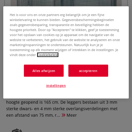
Het is voor ons en onze partners erg belangrijk om je een fijne
winkelervaring te kunnen bieden. Gegevensbeschermingsbeginselen
zoals gegevensbesparing, transparantie en beveiliging hebben de
hoogste prioriteit. Door op "Accepteren" te klikken, geef je toestemming
voor het opslaan van cookies op je apparaat om de navigatie van de
website te verbeteren, het gebruik van de website te analyseren en onze
marketinginspanningen te ondersteunen. Natuurlijk kun je je
Stapeldroger 30 leggers - 90 x 126
toestemming op elk moment wijzigen of intrekken in de instellingen. Je
vindt deze onder
Cookiebeleid
cm
Alles afwijzen
accepteren
0 Beoordeling
Stapeldroger op zwenkwielen, gegalvaniseerd. Dit model
instellingen
heeft 30 leggers met een droogvlak van 90 x 126 cm. De
totale hoogte van de gesloten droger is 158 cm, totale
hoogte geopend is 165 cm. De leggers bestaan uit 3 mm
sterke dwars- en 4 mm sterke overlangsverdelingen met
een afstand van 75 mm, r...
Meer