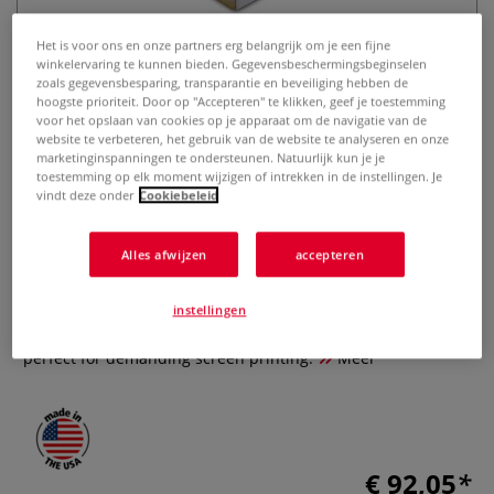
Het is voor ons en onze partners erg belangrijk om je een fijne
winkelervaring te kunnen bieden. Gegevensbeschermingsbeginselen
zoals gegevensbesparing, transparantie en beveiliging hebben de
hoogste prioriteit. Door op "Accepteren" te klikken, geef je toestemming
voor het opslaan van cookies op je apparaat om de navigatie van de
website te verbeteren, het gebruik van de website te analyseren en onze
marketinginspanningen te ondersteunen. Natuurlijk kun je je
toestemming op elk moment wijzigen of intrekken in de instellingen. Je
Speedball® | Zeefdrukraam 120T
vindt deze onder
Cookiebeleid
— aluminium
Alles afwijzen
accepteren
0 Beoordeling
Speedball Aluminium Screenprinting Frames 120T are
instellingen
handmade in the USA from high quality aluminum. They are
perfect for demanding screen printing.
Meer
€ 92,05