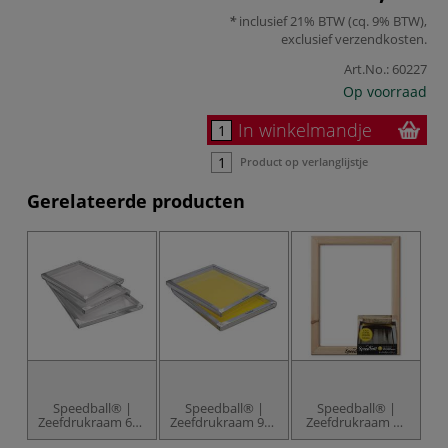
inclusief 21% BTW (cq. 9% BTW),
exclusief
verzendkosten
.
Art.No.:
60227
Op voorraad
In winkelmandje
Product op verlanglijstje
Gerelateerde producten
Speedball® |
Speedball® |
Speedball® |
Zeefdrukraam 61T
Zeefdrukraam 91T
Zeefdrukraam —
— aluminium
— aluminium
110
P