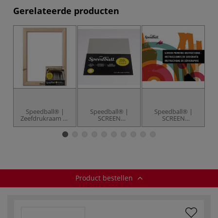
Gerelateerde producten
Speedball® |
Speedball® |
Speedball® |
Zeefdrukraam —
SCREEN
SCREEN
110
PRINTING inkjet
PRINTING
P
monofilament
transparant — 6-
Instruction
4
pak
Manual
Product bestellen