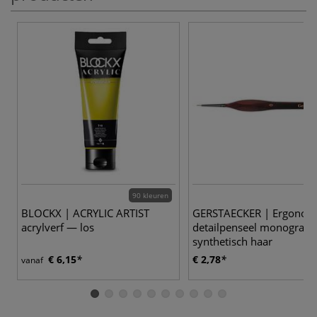
90 kleuren
BLOCKX | ACRYLIC ARTIST
GERSTAECKER | Ergonom
acrylverf — los
detailpenseel monogram 
synthetisch haar
€ 6,15
€ 2,78
vanaf