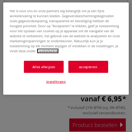
Het is voor ons en onze partners erg belangrijk om je een fijne
winkelervaring te kunnen bieden. Gegevensbeschermingsbeginselen
zoals gegevensbesparing, transparantie en beveiliging hebben de
hoogste prioriteit. Door op "Accepteren" te klikken, geef je toestemming
voor het opslaan van cookies op je apparaat om de navigatie van de
website te verbeteren, het gebruik van de website te analyseren en onze
marketinginspanningen te ondersteunen. Natuurlijk kun je je
toestemming op elk moment wijzigen of intrekken in de instellingen. Je
Speedball® | Red Baron™ rakel —
vindt deze onder
Cookiebeleid
zwart
Alles afwijzen
accepteren
0 Beoordeling
instellingen
Meer
vanaf
€ 6,95
inclusief 21% BTW (cq. 9% BTW),
exclusief
verzendkosten
.
Product bestellen