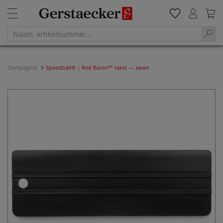
Startpagina
Speedball® | Red Baron™ rakel — zwart