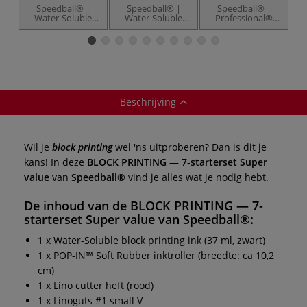
Speedball® |
Speedball® |
Speedball® |
Water-Soluble
Water-Soluble
Professional®
Block Printing Ink
block printing
Relief Ink
R
extender
Beschrijving
Wil je
block printing
wel 'ns uitproberen? Dan is dit je
kans! In deze
BLOCK PRINTING — 7-starterset Super
value
van
Speedball®
vind je alles wat je nodig hebt.
De inhoud van de
BLOCK PRINTING — 7-
starterset Super value
van
Speedball®
:
1 x Water-Soluble block printing ink (37 ml, zwart)
1 x POP-IN™ Soft Rubber inktroller (breedte: ca 10,2
cm)
1 x Lino cutter heft (rood)
1 x Linoguts #1 small V