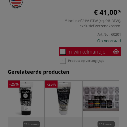
€ 41,00
inclusief 21% BTW (cq. 9% BTW),
exclusief
verzendkosten
.
Art.No.:
60201
Op voorraad
In winkelmandje
Product op verlanglijstje
Gerelateerde producten
-25%
-25%
26 kleuren
10 kleuren