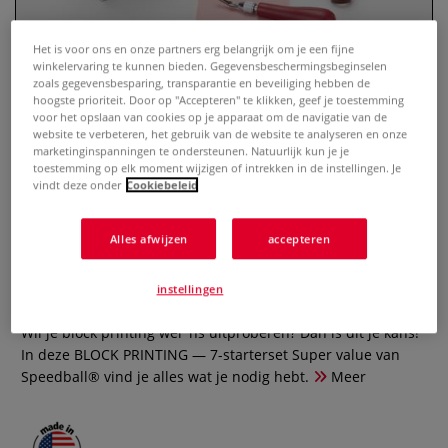
Het is voor ons en onze partners erg belangrijk om je een fijne
winkelervaring te kunnen bieden. Gegevensbeschermingsbeginselen
zoals gegevensbesparing, transparantie en beveiliging hebben de
hoogste prioriteit. Door op "Accepteren" te klikken, geef je toestemming
voor het opslaan van cookies op je apparaat om de navigatie van de
website te verbeteren, het gebruik van de website te analyseren en onze
marketinginspanningen te ondersteunen. Natuurlijk kun je je
toestemming op elk moment wijzigen of intrekken in de instellingen. Je
vindt deze onder
Cookiebeleid
Speedball® | BLOCK PRINTING —
Alles afwijzen
accepteren
7-starterset Super value
instellingen
0 Beoordeling
Wil je block printing wel 'ns uitproberen? Dan is dit je kans!
In deze BLOCK PRINTING — 7-starterset Super value van
Speedball® vind je alles wat je nodig hebt.
Meer